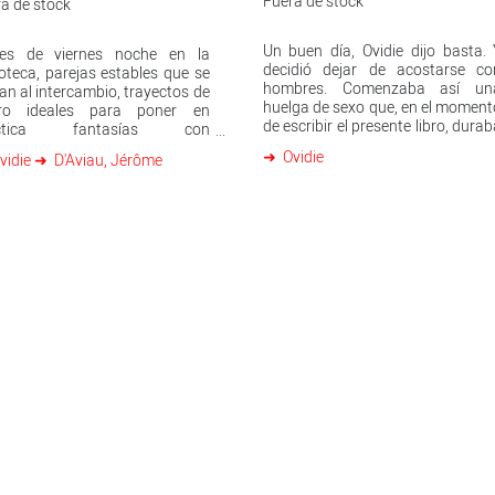
Fuera de stock
a de stock
Un buen día, Ovidie dijo basta. 
ues de viernes noche en la
decidió dejar de acostarse co
oteca, parejas estables que se
hombres. Comenzaba así un
an al intercambio, trayectos de
huelga de sexo que, en el moment
ro ideales para poner en
de escribir el presente libro, dura
áctica fantasías con
ya cuatro años. En estas páginas
onocidos, mensajes calientes
Ovidie
vidie
D'Aviau, Jérôme
la artista francesa enumera toda
óvil, citas por internet ¿Qué
y cada una de las razones 
a de nosotros si las rut
experiencias que, a lo largo de 
vida, la han conducido hasta es
punto. Con cruda franqueza y u
estilo combativo 
desacomplejado, Ovidie clam
contra las miserias de
patriarcado, su violencia, su
múltiples formas de dominació
sobre la mujer. Pero, al mism
tiempo, va tejiendo el relato de 
viaje personal d
autodescubrimiento que
partiendo de la «simple» renunci
al sexo, hará de ella una person
nueva. Ovidie, una de las figura
más emblemáticas y polémicas de