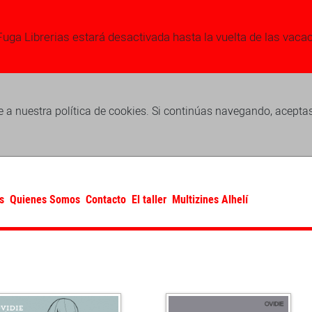
Fuga Librerias estará desactivada hasta la vuelta de las vaca
 a nuestra política de cookies. Si continúas navegando, acepta
s
Quienes Somos
Contacto
El taller
Multizines Alhelí