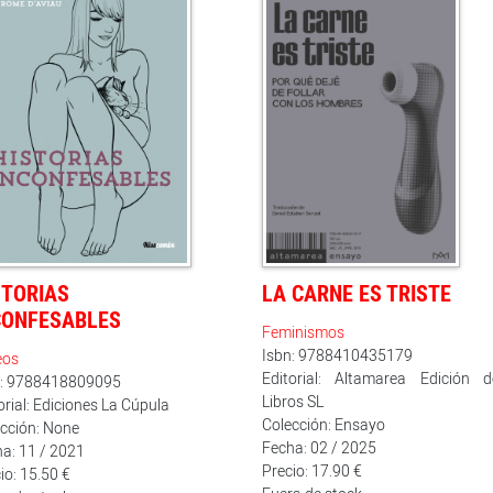
STORIAS
LA CARNE ES TRISTE
CONFESABLES
Feminismos
Isbn: 9788410435179
eos
Editorial: Altamarea Edición d
n: 9788418809095
Libros SL
orial: Ediciones La Cúpula
Colección: Ensayo
cción: None
Fecha: 02 / 2025
a: 11 / 2021
Precio: 17.90 €
io: 15.50 €