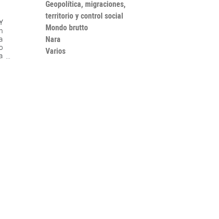
Geopolítica, migraciones,
territorio y control social
Y
Mondo brutto
n
Nara
a
o
Varios
ba
,
s
y
su
e
n
y
a
l
s
n
o
un
e
,
a
a
s
l