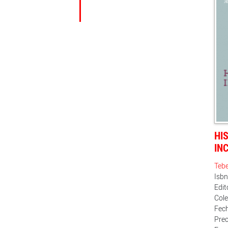
HI
IN
Teb
Isb
Edit
Cole
Fech
Prec