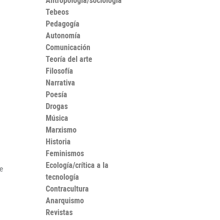
Antropología/sociología
Tebeos
Pedagogía
Autonomía
Comunicación
Teoría del arte
Filosofía
Narrativa
Poesía
Drogas
Música
Marxismo
Historia
Feminismos
Ecología/crítica a la
e
tecnología
Contracultura
Anarquismo
Revistas