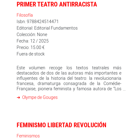
PRIMER TEATRO ANTIRRACISTA
Filosofía
Isbn: 9788424514471
Editorial: Editorial Fundamentos
Colección: None
Fecha: 12 / 2025
Precio: 15.00 €
Fuera de stock
Este volumen recoge los textos teatrales más
destacados de dos de las autoras más importantes e
influyentes de la historia del teatro: la revolucionaria
francesa, dramaturga consagrada de la Comédie-
Française, pionera feminista y famosa autora de “Los
derechos de la mujer y de la ciudadana” Olympe de
Olympe de Gouges
Gouges, y la escritora vanguardista, activista lésbica y
mecenas de grandes artistas Gertrude Stein. Con La
esclavitud de los negros, De Gouges firma el primer
texto teatral en la historia que contiene un discurso
antiesclavista. Four Saints in Three Acts, de Stein, es la
FEMINISMO LIBERTAD REVOLUCIÓN
obra fundacional de la vanguardia americana y el
teatro posdramático. Su puesta en escena se convirtió
en un hito de la lucha antisegregacionista al ser la
Feminismos