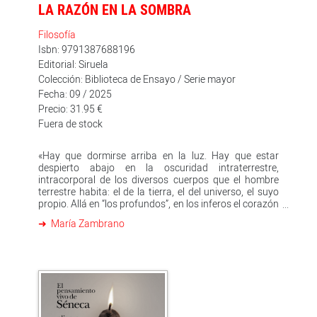
LA RAZÓN EN LA SOMBRA
Filosofía
Isbn: 9791387688196
Editorial: Siruela
Colección: Biblioteca de Ensayo / Serie mayor
Fecha: 09 / 2025
Precio: 31.95 €
Fuera de stock
«Hay que dormirse arriba en la luz. Hay que estar
despierto abajo en la oscuridad intraterrestre,
intracorporal de los diversos cuerpos que el hombre
terrestre habita: el de la tierra, el del universo, el suyo
propio. Allá en “los profundos”, en los inferos el corazón
vela, se desvela, se reenciende en sí mismo. Arriba en la
María Zambrano
luz, el corazón se abandona, se entrega. Se recoge. Se
aduerme al fin ya sin pena. En la luz que acoge donde
no se padece violencia alguna, pues que se ha llegado
allí, a esa luz, sin forzar ninguna puerta y aun sin
abrirla, sin haber atravesado dinteles de luz y de
sombra, sin esfuerzo y sin protección». María
Zambrano Esta antología crítica, revisada y ampliada,
ofrece una panorámica unitaria de toda la obra de