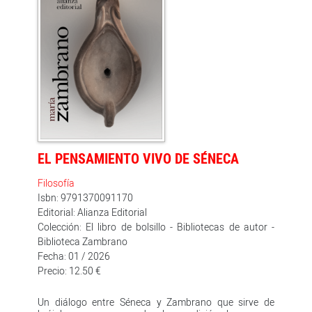
María Zambrano, e informa con precisión de la aún
vasta porción de su obra por publicar. Profusamente
anotada y complementada con una clarificadora
introducción y una detallada cronología, esta reunión
de textos no es solo una ordenación temática y
genealógica, sino también una explicación e
interpretación de las coordenadas intelectuales,
políticas y espirituales en que nace y evoluciona su
singular pensamiento. Esta obra ha recibido una
ayuda a la edición del Ministerio de Cultura.
EL PENSAMIENTO VIVO DE SÉNECA
Filosofía
Isbn: 9791370091170
Editorial: Alianza Editorial
Colección: El libro de bolsillo - Bibliotecas de autor -
Biblioteca Zambrano
Fecha: 01 / 2026
Precio: 12.50 €
Un diálogo entre Séneca y Zambrano que sirve de