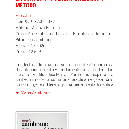
en recibir el Premio Cervantes. Su legado sigue siendo
MÉTODO
fundamental en la filosofía contemporánea. En Alianza
Editorial está publicada buena parte de su obra.
Filosofía
Isbn: 9791370091187
Editorial: Alianza Editorial
Colección: El libro de bolsillo - Bibliotecas de autor -
Biblioteca Zambrano
Fecha: 01 / 2026
Precio: 12.50 €
Una lectura iluminadora sobre la confesión como vía
de autoconocimiento y fundamento de la modernidad
literaria y filosófica.María Zambrano explora la
confesión no solo como una práctica religiosa, sino
como un género literario y una herramienta filosófica
que permite al individuo revelar su interioridad y
María Zambrano
alcanzar una comprensión más profunda de sí mismo.
A través de un análisis que abarca desde San Agustín
hasta Kierkegaard, la filósofa desentraña cómo la
confesión ha sido utilizada a lo largo de la historia para
expresar la verdad personal y universal. En la
intersección entre literatura, filosofía y espiritualidad,
La confesión ofrece una perspectiva única sobre la
capacidad del lenguaje para revelar las profundidades