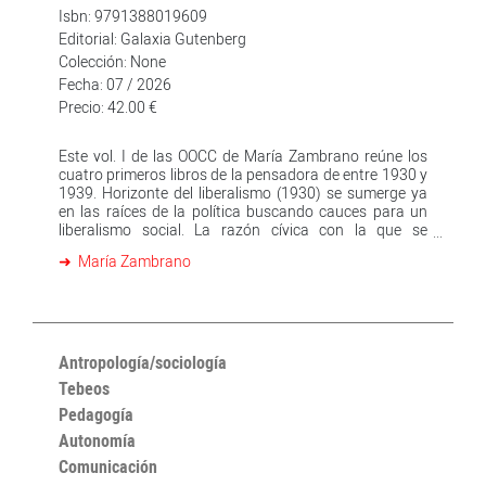
Isbn: 9791388019609
Editorial: Galaxia Gutenberg
Colección: None
Fecha: 07 / 2026
Precio: 42.00 €
Este vol. I de las OOCC de María Zambrano reúne los
cuatro primeros libros de la pensadora de entre 1930 y
1939. Horizonte del liberalismo (1930) se sumerge ya
en las raíces de la política buscando cauces para un
liberalismo social. La razón cívica con la que se
inaugura su pensamiento muestra ya en ese libro los
María Zambrano
gérmenes de su razón mediadora. Serán Los
intelectuales en el drama de España (1937) y sus
continuadores artículos hasta 1939 los que -como
testimonio en favor de la República- se abran hacia
una visión esperanzadamente trágica de la historia, de
la mano de un nuevo modelo de razón vital. En
Antropología/sociología
Pensamiento y poesía en la vida española (1939)
Tebeos
confluye la razón cívica con el conocimiento poético a
Pedagogía
través de la hermenéutica de la que Zambrano
considera es la mejor tradición literaria española del
Autonomía
saber popular, de la novela y la poesía; iniciando así el
Comunicación
'Camino de España', que conducirá a España, sueño y