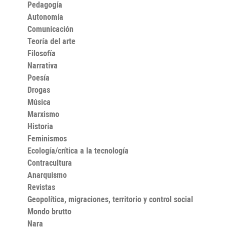
Pedagogía
que, más de cien años después, suena casi como una
advertencia: el fascismo se asienta siempre gracias al
Autonomía
uso de la violencia física, pero triunfa solo si logra
Comunicación
aprovecharse de la inacción de los contrarios.
Teoría del arte
Filosofía
Narrativa
Poesía
Drogas
Música
Marxismo
Historia
Feminismos
Ecología/crítica a la tecnología
Contracultura
Anarquismo
Revistas
Geopolítica, migraciones, territorio y control social
Mondo brutto
Nara