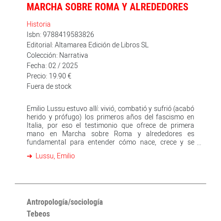
MARCHA SOBRE ROMA Y ALREDEDORES
Historia
Isbn: 9788419583826
Editorial: Altamarea Edición de Libros SL
Colección: Narrativa
Fecha: 02 / 2025
Precio: 19.90 €
Fuera de stock
Emilio Lussu estuvo allí: vivió, combatió y sufrió (acabó
herido y prófugo) los primeros años del fascismo en
Italia, por eso el testimonio que ofrece de primera
mano en Marcha sobre Roma y alrededores es
fundamental para entender cómo nace, crece y se
consolida el fascismo en un régimen democrático para
Lussu, Emilio
luego acabar con él y fagocitar las instituciones y el
Estado que lo sustentan. En este inestimable relato de
uno de los momentos más oscuros del siglo pasado,
Lussu narra la intrigas, las agitaciones callejeras que
acompañaron el ascenso de Mussolini; retrata, con la
pasión del testigo y la maestría del gran escritor que
Antropología/sociología
fue, un crisol de figuras y personajes en toda su trágica
Tebeos
profundidad hasta hacer aflorar una doble explicación