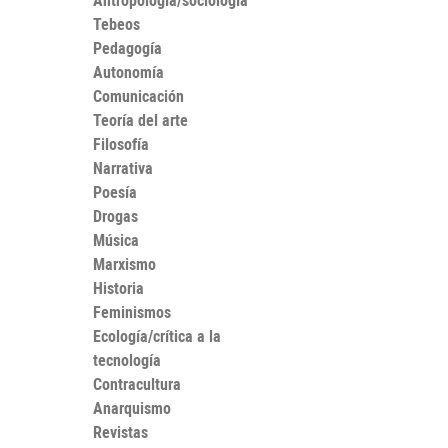
Antropología/sociología
Tebeos
Pedagogía
Autonomía
Comunicación
Teoría del arte
Filosofía
Narrativa
Poesía
Drogas
Música
Marxismo
Historia
Feminismos
Ecología/crítica a la
tecnología
Contracultura
Anarquismo
Revistas