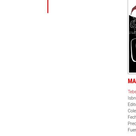
MA
Teb
Isb
Edit
Cole
Fech
Prec
Fuer