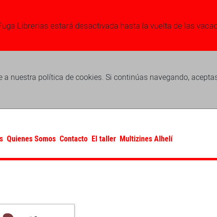
Fuga Librerias estará desactivada hasta la vuelta de las vaca
 a nuestra política de cookies. Si continúas navegando, acepta
s
Quienes Somos
Contacto
El taller
Multizines Alhelí