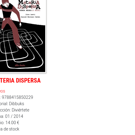
TERIA DISPERSA
eos
n: 9788415850229
orial: Dibbuks
cción: Diviértete
a: 01 / 2014
io: 14.00 €
a de stock