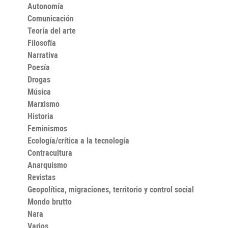
actividades que definen nuestra relación con la cultura:
Autonomía
la traducción, la lectura y la escritura. El resultado es
Comunicación
un libro que no profetiza apocalipsis ni paraísos
tecnológicos, sino algo más difícil y más necesario:
Teoría del arte
entender qué sabe realmente la IA, qué ignora y qué
Filosofía
estamos perdiendo mientras celebramos lo primero sin
Narrativa
preguntarnos por lo segundo.
Poesía
Drogas
Música
Marxismo
Historia
Feminismos
Ecología/crítica a la tecnología
Contracultura
Anarquismo
Revistas
Geopolítica, migraciones, territorio y control social
Mondo brutto
Nara
Varios