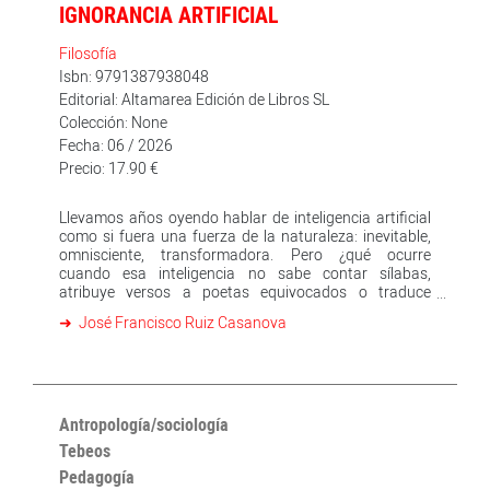
IGNORANCIA ARTIFICIAL
Filosofía
Isbn: 9791387938048
Editorial: Altamarea Edición de Libros SL
Colección: None
Fecha: 06 / 2026
Precio: 17.90 €
Llevamos años oyendo hablar de inteligencia artificial
como si fuera una fuerza de la naturaleza: inevitable,
omnisciente, transformadora. Pero ¿qué ocurre
cuando esa inteligencia no sabe contar sílabas,
atribuye versos a poetas equivocados o traduce
ignorando por completo que detrás de un texto hay un
José Francisco Ruiz Casanova
autor, una lengua, una historia? José Francisco Ruiz
Casanova propone una respuesta incómoda: que la
inteligencia artificial trae consigo, como sombra
inseparable, su propia ignorancia artificial. Y que nadie,
ni sus creadores, ni sus entusiastas, ni sus detractores,
parece dispuesto a mirarla realmente de frente. Desde
Antropología/sociología
la filología y con la distancia crítica de quien lleva años
Tebeos
leyendo, traduciendo y pensando el lenguaje, este
Pedagogía
ensayo recorre los efectos reales de la IA sobre tres