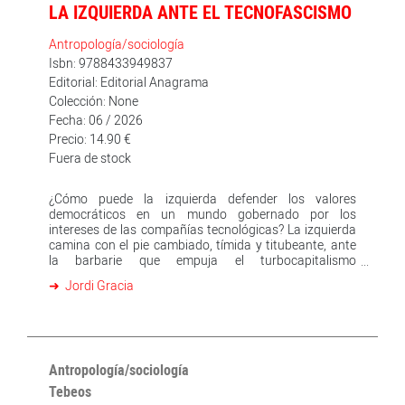
LA IZQUIERDA ANTE EL TECNOFASCISMO
Antropología/sociología
Isbn: 9788433949837
Editorial: Editorial Anagrama
Colección: None
Fecha: 06 / 2026
Precio: 14.90 €
Fuera de stock
¿Cómo puede la izquierda defender los valores
democráticos en un mundo gobernado por los
intereses de las compañías tecnológicas? La izquierda
camina con el pie cambiado, tímida y titubeante, ante
la barbarie que empuja el turbocapitalismo
tecnofascista: no es un futuro inminente, sino una
Jordi Gracia
realidad invasiva que atañe a todos los ámbitos de las
sociedades occidentales. La esencia del estado del
bienestar está en riesgo bajo el imperio de los
algoritmos sin control público y una concentración de
poder sin precedentes. Desorientada y a la defensiva, la
izquierda se enfrenta a la tarea inaplazable de
Antropología/sociología
fortalecer las conquistas civiles en la nueva y salvaje
Tebeos
era digital.