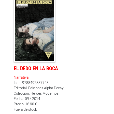
personal de los asuntos más humanos de estos
creadores sin perder por ello ni un ápice de rigor.
Jaeggy aborda aquí la grandeza, la intimidad y las
desventuras de estos maestros paganos que llegaron,
en palabras de la autora, a un punto más alto que los
santos, a la excelencia literaria.
EL DEDO EN LA BOCA
Narrativa
Isbn: 9788492837748
Editorial: Ediciones Alpha Decay
Colección: Héroes Modernos
Fecha: 09 / 2014
Precio: 16.90 €
Fuera de stock