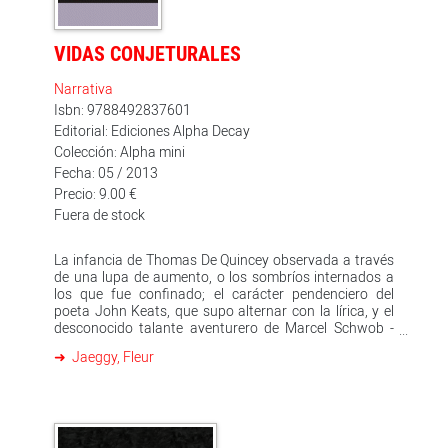
VIDAS CONJETURALES
Narrativa
Isbn: 9788492837601
Editorial: Ediciones Alpha Decay
Colección: Alpha mini
Fecha: 05 / 2013
Precio: 9.00 €
Fuera de stock
La infancia de Thomas De Quincey observada a través
de una lupa de aumento, o los sombríos internados a
los que fue confinado; el carácter pendenciero del
poeta John Keats, que supo alternar con la lírica, y el
desconocido talante aventurero de Marcel Schwob -
quien viajó al Sur del Pacífico en busca de las huellas
Jaeggy, Fleur
de Stevenson- son algunos de los aspectos biográficos
que la escritora y traductora Fleur Jaeggy destaca de
estos tres grandes de las letras. Mediante una
escritura particular, más poética que ensayística, más
cercana a la narración que a la documentación, "Vidas
conjeturales" es una hipótesis literaria, una elaboración