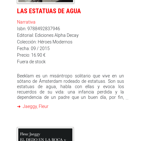
de sí una constelación de emblemas aforísticos y la
huella de una presencia olvidada y fundamental de la
LAS ESTATUAS DE AGUA
literatura: la ironía romántica.
Narrativa
Isbn: 9788492837946
Editorial: Ediciones Alpha Decay
Colección: Héroes Modernos
Fecha: 09 / 2015
Precio: 16.90 €
Fuera de stock
Beeklam es un misántropo solitario que vive en un
sótano de Ámsterdam rodeado de estatuas. Son sus
estatuas de agua, habla con ellas y evoca los
recuerdos de su vida: una infancia perdida y la
dependencia de un padre que un buen día, por fin,
decidió abandonar para irse a comprar las estatuas
Jaeggy, Fleur
con las que ahora pasa las horas. No está solo del
todo, en realidad: comparte el exiguo espacio de sus
silencios con Victor, su criado, con el que tiene una
especial afinidad, quizá porque le recuerda a Lampe, el
también extraño sirviente de su padre: todos ellos son
figuras que han renunciado a una parte significativa de
la vida, tanto en experiencias como en relaciones, y