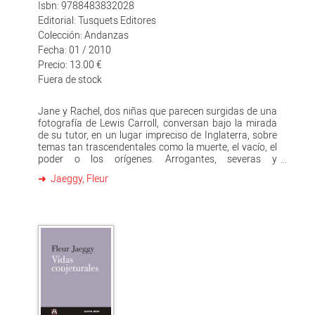
Isbn: 9788483832028
Editorial: Tusquets Editores
Colección: Andanzas
Fecha: 01 / 2010
Precio: 13.00 €
Fuera de stock
Jane y Rachel, dos niñas que parecen surgidas de una
fotografía de Lewis Carroll, conversan bajo la mirada
de su tutor, en un lugar impreciso de Inglaterra, sobre
temas tan trascendentales como la muerte, el vacío, el
poder o los orígenes. Arrogantes, severas y
melancólicas, las dos parecen dar por supuesto que es
Jaeggy, Fleur
legítimo, y en absoluto vergonzoso, hablar de esas
grandes cuestiones a su edad. Pero en ese ambiente
cerrado y opresivo las cosas cambian con la aparición
de cierto ángel de la guarda, mientras, poco a poco, el
reflejo que cada una de ellas ve de sí misma en el
espejo va asemejándose cada vez más al de la otra.
Esa tesitura propicia lo que escritores como Enrique
Vila-Matas admiran en Jaeggy: «consigue muchas
veces en una sola página, y a veces en una sola línea,
que se haga visible de golpe, a modo de repentina
revelación, la estructura desnuda de la verdad».