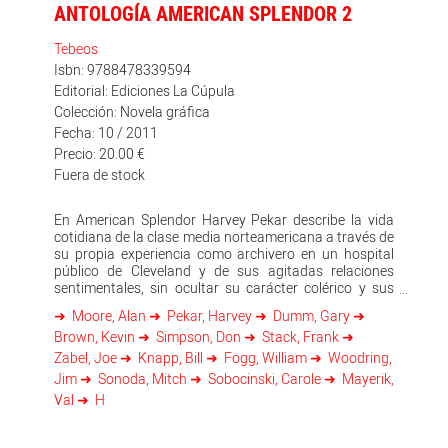
ANTOLOGÍA AMERICAN SPLENDOR 2
Tebeos
Isbn: 9788478339594
Editorial: Ediciones La Cúpula
Colección: Novela gráfica
Fecha: 10 / 2011
Precio: 20.00 €
Fuera de stock
En American Splendor Harvey Pekar describe la vida
cotidiana de la clase media norteamericana a través de
su propia experiencia como archivero en un hospital
público de Cleveland y de sus agitadas relaciones
sentimentales, sin ocultar su carácter colérico y sus
episodios manÍaco-depresivos. Realiza igualmente el
Moore, Alan
Pekar, Harvey
Dumm, Gary
retrato de los personajes que se va encontrando, lo que
Brown, Kevin
Simpson, Don
Stack, Frank
culmina en un fresco de Cleveland, ciudad industrial
afectada profundamente por la crisis de los años
Zabel, Joe
Knapp, Bill
Fogg, William
Woodring,
setenta. Al entrar en escena, Harvey Pekar, antihéroe
Jim
Sonoda, Mitch
Sobocinski, Carole
Mayerik,
de una América desencantada después del shock de
Val
H
Vietnam, revoluciona el medio y crea la primera serie de
cómic autobiográfico que tendrá una gran influencia
en autores posteriores.