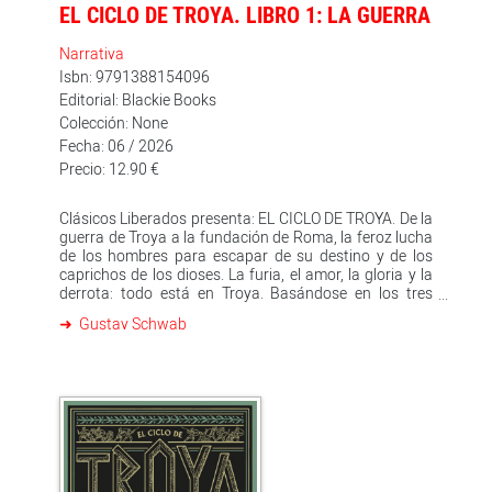
EL CICLO DE TROYA. LIBRO 1: LA GUERRA
Narrativa
Isbn: 9791388154096
Editorial: Blackie Books
Colección: None
Fecha: 06 / 2026
Precio: 12.90 €
Clásicos Liberados presenta: EL CICLO DE TROYA. De la
guerra de Troya a la fundación de Roma, la feroz lucha
de los hombres para escapar de su destino y de los
caprichos de los dioses. La furia, el amor, la gloria y la
derrota: todo está en Troya. Basándose en los tres
grandes poemas épicos -Ilíada, Odisea y Eneida-, y en
Gustav Schwab
poemas menores y leyendas mitológicas, Gustav
Schwab construye un relato apasionante de las
peripecias de Aquiles, Héctor, Ulises y Eneas, los
grandes héroes de la antigüedad. Los dioses libran sus
batallas usando a los humanos como peones. Los
hombres luchan contra el destino, en una batalla que
saben perdida. La furia, el amor, la Gloria y la derrota:
todo está en Troya. Paris, príncipe troyano, rapta a
Helena, la mujer más hermosa del mundo, y se la lleva a