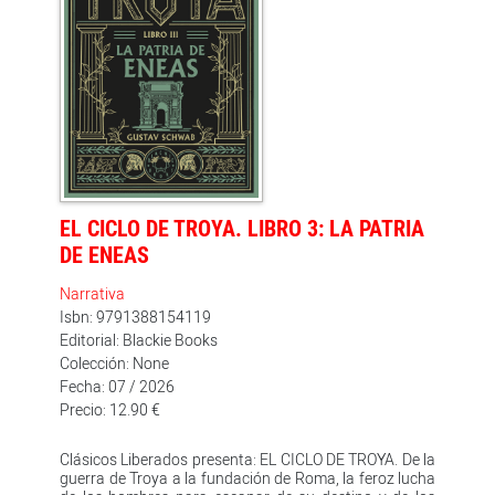
su ciudad. Menelao, rey de Esparta y marido de Helena,
se lo toma mal, y con la ayuda de otros príncipes
griegos se dispone a asaltar Troya para recuperar a su
esposa. Empieza así la guerra más famosa de la
historia, en la que héroes como Aquiles, por parte
griega, y Héctor, por parte troyana, podrán dar
muestras de su inigualable valor. Pero solo la astucia
de Ulises podrá poner término, al cabo de diez años, al
sangriento conflicto.
EL CICLO DE TROYA. LIBRO 3: LA PATRIA
DE ENEAS
Narrativa
Isbn: 9791388154119
Editorial: Blackie Books
Colección: None
Fecha: 07 / 2026
Precio: 12.90 €
Clásicos Liberados presenta: EL CICLO DE TROYA. De la
guerra de Troya a la fundación de Roma, la feroz lucha