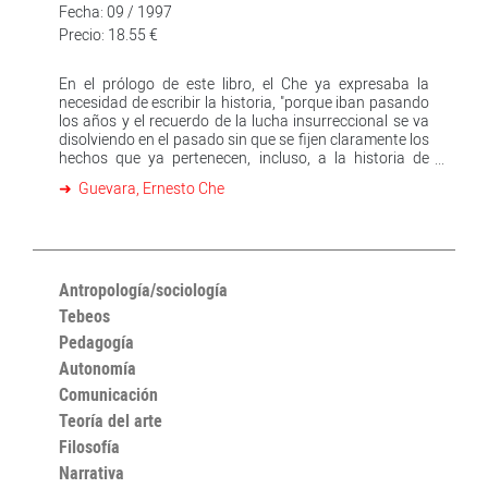
Fecha: 09 / 1997
Precio: 18.55 €
En el prólogo de este libro, el Che ya expresaba la
necesidad de escribir la historia, "porque iban pasando
los años y el recuerdo de la lucha insurreccional se va
disolviendo en el pasado sin que se fijen claramente los
hechos que ya pertenecen, incluso, a la historia de
América". La humildad del Che le hizo quedarse corto
Guevara, Ernesto Che
en su estimación. Esta obra, lo mismo que su propia
figura, transcendió los límites americanos y se
convirtió en referencia obligada para todos los
movimientos emancipadores del planeta. Hoy día, hay
tanto publicado sobre el Che que corre el riesgo de ser
sepultado por su propia caricatura. Su propia
Antropología/sociología
relevancia pública desdibuja el mensaje íntimo. Hay
Tebeos
que leer al Che directamente, de su puño y letra, para
Pedagogía
que nos llegue limpio, joven y eterno.
Autonomía
Comunicación
Teoría del arte
Filosofía
Narrativa