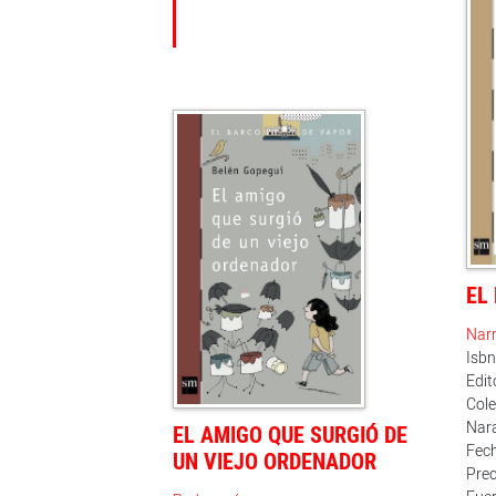
EL
Narr
Isb
Edit
Col
Nar
EL AMIGO QUE SURGIÓ DE
Fech
UN VIEJO ORDENADOR
Prec