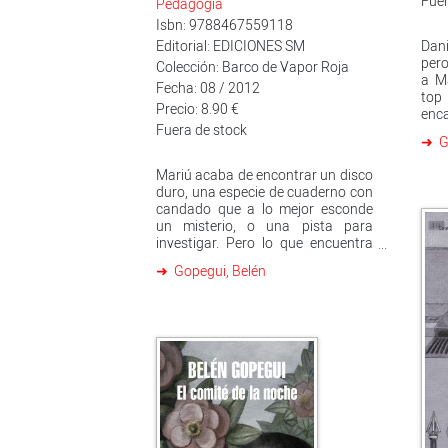
Fuer
Pedagogía
Isbn: 9788467559118
Editorial: EDICIONES SM
Dani
pero
Colección: Barco de Vapor Roja
a Ma
Fecha: 08 / 2012
top
Precio: 8.90 €
enca
Fuera de stock
afi
G
mut
vida
Mariú acaba de encontrar un disco
huma
duro, una especie de cuaderno con
ace
candado que a lo mejor esconde
inmi
un misterio, o una pista para
investigar. Pero lo que encuentra
es una teoría con cinco pasos para
Gopegui, Belén
enfrentarse a las cosas
importantes de la vida que ha
escrito alguien que no conoce,
aunque le encantaría saber quién
es. Pero antes tiene que resolver
algo más importante; tan
importante como la crisis mundial
y la lluvia ácida: Kyra, su mejor
amiga, está enfadada con ella, y lo
peor de todo es que se va a vivir a
Brasil porque sus padres no tienen