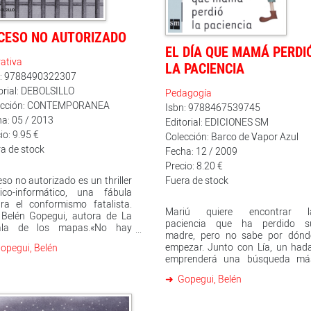
que aún quiere cambia
infinitesimalmente las cosas des
la parcela de poder que le ha si
CESO NO AUTORIZADO
conferida por las urnas y el hér
EL DÍA QUE MAMÁ PERDI
sin rumbo, hacker, que desde lo
ativa
pasillos electrónicos de la re
LA PACIENCIA
n: 9788490322307
espera reescribir el código de l
real. En el envés de la trama alien
orial: DEBOLSILLO
Pedagogía
la rebelión de quienes rechazan 
ección: CONTEMPORANEA
Isbn: 9788467539745
futuro en aparienci
a: 05 / 2013
Editorial: EDICIONES SM
inevitable.Acceso no autorizad
io: 9.95 €
narra una historia de insólit
Colección: Barco de Vapor Azul
confianza entre desconocidos qu
a de stock
Fecha: 12 / 2009
pone al descubierto la soledad y 
Precio: 8.20 €
violencia del poder, la red que tej
so no autorizado es un thriller
Fuera de stock
el azar, las condiciones objetivas
tico-informático, una fábula
el factor humano.Críticas: «L
ra el conformismo fatalista.
única sorpresa que nos pued
Mariú quiere encontrar l
 Belén Gopegui, autora de La
deparar cada nuevo libro de Belé
paciencia que ha perdido s
ala de los mapas.«No hay
Gopegui no es la de su calidad 
madre, pero no sabe por dónd
taleza inexpugnable que no
siempre indiscutible-, sino conoc
empezar. Junto con Lía, un hada
opegui, Belén
tenga un defecto.»Con un
su verdadero acierto.» Rafae
emprenderá una búsqueda má
sfondo de redes hackeadas,
Conte, El País«Acceso n
allá de los sueños. ¿Dónde busca
amas de corrupción,
autorizado profundiza el plan d
Gopegui, Belén
algo que es inmaterial? ¿A qu
ionalización de cajas de
Gopegui de pensar no a l
lugar van a parar las cosas que 
ro, un ministro del Interior
literatura como algo político, no
pierden y son invisibles? Un
resado en quitar de en medio a