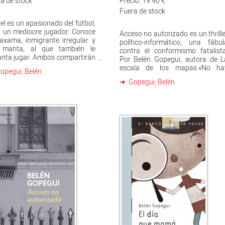
a de stock
Precio: 19.90 €
Fuera de stock
el es un apasionado del fútbol,
 un mediocre jugador. Conoce
Acceso no autorizado es un thrill
xama, inmigrante irregular y
político-informático, una fábul
 manta, al que también le
contra el conformismo fatalista
nta jugar. Ambos compartirán
Por Belén Gopegui, autora de L
ción y también se ayudarán
escala de los mapas.«No ha
opegui, Belén
uamente en sus respectivas
fortaleza inexpugnable que n
Gopegui, Belén
s. ¿Cómo se convierte un ser
contenga un defecto.»Con u
no en ilegal? Una historia que
trasfondo de redes hackeadas
rca el duro tema de la
tramas de corrupción
gración a los más jóvenes.
nacionalización de cajas d
ahorro, un ministro del Interio
interesado en quitar de en medio
su rival política y un
vicepresidenta verdugo de s
propio destino, Acceso n
autorizado podría ser, como dij
Antonio J. Juliá, «la road movie d
socialismo de los último
años».Anticipatoria en mucho
sentidos, narra el encuentro de d
héroes crepusculares perdidos e
los mundos a los cuale
pertenecían: el político desgasta