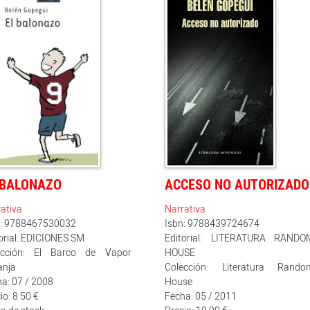
 BALONAZO
ACCESO NO AUTORIZADO
ativa
Narrativa
n: 9788467530032
Isbn: 9788439724674
orial: EDICIONES SM
Editorial: LITERATURA RANDO
ección: El Barco de Vapor
HOUSE
anja
Colección: Literatura Rando
a: 07 / 2008
House
io: 8.50 €
Fecha: 05 / 2011