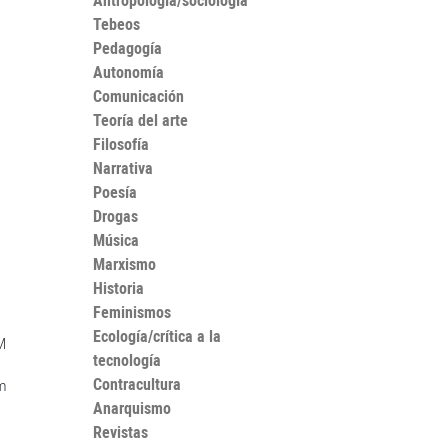
Antropología/sociología
Tebeos
Pedagogía
Autonomía
Comunicación
Teoría del arte
Filosofía
Narrativa
Poesía
Drogas
Música
Marxismo
Historia
Feminismos
Ecología/crítica a la
M
tecnología
Contracultura
m
Anarquismo
Revistas