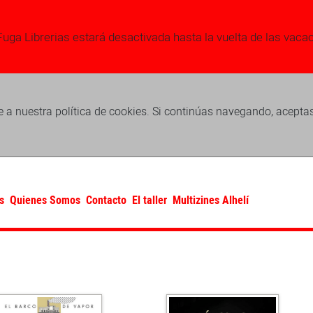
Fuga Librerias estará desactivada hasta la vuelta de las vaca
 a nuestra política de cookies. Si continúas navegando, acepta
s
Quienes Somos
Contacto
El taller
Multizines Alhelí