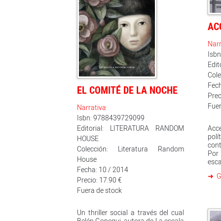
trabajo en España, y Mariú no
puede hacer nada para evitarlo, y
para eso no sirven los cinco pasos,
AC
aunque a lo mejor detrás de ellos
hay un amigo dispuesto a ayudar.
Narr
Isb
Edit
Col
Fech
EL COMITÉ DE LA NOCHE
Prec
Fuer
Narrativa
Isbn: 9788439729099
Editorial: LITERATURA RANDOM
Acce
polí
HOUSE
cont
Colección: Literatura Random
Por
House
esc
Fecha: 10 / 2014
for
G
con
Precio: 17.90 €
tra
Fuera de stock
tr
nac
ahor
Un thriller social a través del cual
inte
Belén Gopegui, autora de La escala