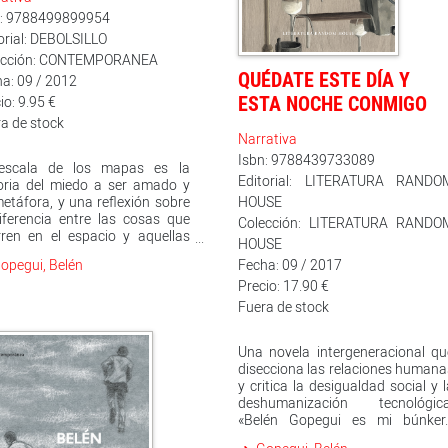
dar y recibir y dar y recibir y dar.
n: 9788499899954
Deseo de ser punk es Premio d
orial: DEBOLSILLO
Narrativa Española Dulce Chacón
ección: CONTEMPORANEA
Críticas: «Deseo de ser punk tie
QUÉDATE ESTE DÍA Y
a: 09 / 2012
el tono íntimo de los diario
secretos y la maestría de un
ESTA NOCHE CONMIGO
io: 9.95 €
escritora que nos habla con la
a de stock
orejas bien abiertas.» José Anton
Narrativa
Aguado, Diari de Terrassa «Rompe
Isbn: 9788439733089
las barreras entre lo individual y 
escala de los mapas es la
Editorial: LITERATURA RANDO
colectivo, lo privado y lo públic
oria del miedo a ser amado y
Este es uno de los proyecto
HOUSE
etáfora, y una reflexión sobre
narrativos que persigue Belé
iferencia entre las cosas que
Colección: LITERATURA RANDO
Gopegui.» El País
ren en el espacio y aquellas
HOUSE
suceden en el tiempo.Si un día
opegui, Belén
Fecha: 09 / 2017
hombre que fantasea con
Precio: 17.90 €
ontrarse a la mujer de quien
uvo enamorado sin ser
Fuera de stock
espondido, se la encuentra; si
 le toma del brazo, se muestra
Una novela intergeneracional qu
sionada, ríe, entonces, ¿qué
disecciona las relaciones humana
r con la realidad?Sergio Prim,
y critica la desigualdad social y 
grafo de profesión, ha visto
deshumanización tecnológica
o su sueño de amor por Brezo
«Belén Gopegui es mi búnker.
ela se cumplía y ha sentido
María Unanue, Pikara Magazin
ico. Necesita un hueco, una