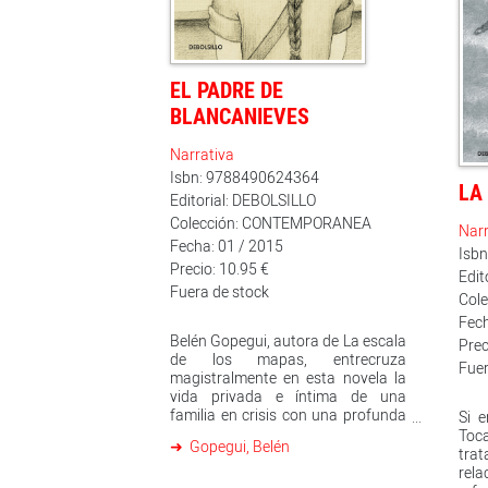
zon
dond
par
otro
otr
EL PADRE DE
se
BLANCANIEVES
pro
pon
Narrativa
Bre
nove
Isbn: 9788490624364
LA
Pre
Editorial: DEBOLSILLO
que 
Colección: CONTEMPORANEA
Narr
tamb
Fecha: 01 / 2015
un t
Isb
Precio: 10.95 €
la 
Edit
con
Fuera de stock
Col
abs
Fech
arr
Belén Gopegui, autora de La escala
esta
Prec
de los mapas, entrecruza
sus
Fuer
magistralmente en esta novela la
con
vida privada e íntima de una
pros
familia en crisis con una profunda
Si 
crítica social. Manuela, profesora
Toc
Gopegui, Belén
de filosofía en un instituto, madre
tra
de tres hijos y casada con Enrique,
rel