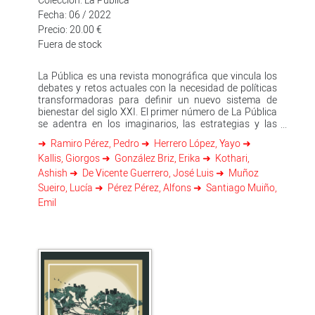
Fecha: 06 / 2022
Precio: 20.00 €
Fuera de stock
La Pública es una revista monográfica que vincula los
debates y retos actuales con la necesidad de políticas
transformadoras para definir un nuevo sistema de
bienestar del siglo XXI. El primer número de La Pública
se adentra en los imaginarios, las estrategias y las
políticas necesarias para una transición ecológica
Ramiro Pérez, Pedro
Herrero López, Yayo
justa. Un tema fundamental para el futuro de nuestro
Kallis, Giorgos
González Briz, Erika
Kothari,
planeta y que pide urgentemente un diagnóstico crítico
de la situación actual. Escriben Yayo Herrero, Nancy
Ashish
De Vicente Guerrero, José Luis
Muñoz
Fraser, Thea Riofrancos, Giorgos Kallis, Ashish Kothari,
Sueiro, Lucía
Pérez Pérez, Alfons
Santiago Muiño,
Mariana Mazzucato y muchas más. mirar-se i veure’s i
Emil
reconéixer-se, a qualsevol edat. Un llibre de poesia per a
adolescents per descobrir-se, emocionar-se i créixer
des dels jocs de paraules i la construcció detextos
enginyosos i intel·ligents.tencia militar.