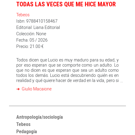
TODAS LAS VECES QUE ME HICE MAYOR
Tebeos
Isbn: 9788410158467
Editorial: Liana Editorial
Colección: None
Fecha: 05 / 2026
Precio: 21.00 €
Todos dicen que Lucio es muy maduro para su edad, y
por eso esperan que se comporte como un adulto. Lo
que no dicen es que esperan que sea un adulto como
todos los demás. Lucio está descubriendo quién es en
realidad y qué quiere hacer de verdad en la vida, pero si
lo dice en voz alta corre el riesgo de decepcionar a todo
Giulio Macaione
el mundo. Tendrá que aprender que lo más importante
es no decepcionarse a sí mismo. Giulio Macaione ha
ganado el prestigioso Premio Eisner 2025 en la
categoría Best Short Story por Spaces, con guion de
Phil Jiménez, publicado en la antología DC Pride. Un
cómic LGBTQ+ que nos habla a todes. Una historia de
Antropología/sociología
formación que llega a lo más profundo, mezclando
Tebeos
ligereza y dolor, sonrisas y heridas. Un cómic que habla
Pedagogía
a los adolescentes de ayer y de hoy, y a cualquiera que