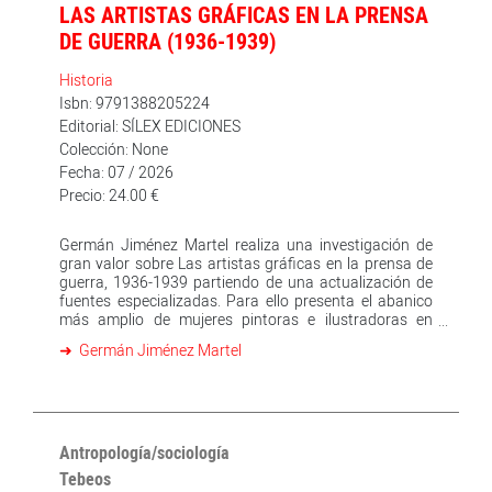
LAS ARTISTAS GRÁFICAS EN LA PRENSA
DE GUERRA (1936-1939)
Historia
Isbn: 9791388205224
Editorial: SÍLEX EDICIONES
Colección: None
Fecha: 07 / 2026
Precio: 24.00 €
Germán Jiménez Martel realiza una investigación de
gran valor sobre Las artistas gráficas en la prensa de
guerra, 1936-1939 partiendo de una actualización de
fuentes especializadas. Para ello presenta el abanico
más amplio de mujeres pintoras e ilustradoras en
vanguardia y retaguardia durante la Guerra Civil y su
Germán Jiménez Martel
inmediata evolución, que había adquirido su mayoría
de edad legal y social con la Segunda República. El
magnífico mundo literario y artístico de la República
había sobrevivido con muchas dificultades en la zona
republicana durante la Guerra Civil y tras la victoria de
los insurrectos un buen número de ellas se había
Antropología/sociología
exiliado. La palabra y la ilustración fueron cauces para
Tebeos
la carga modernizadora que trae la República frente a