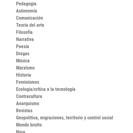
Pedagogía
la España negra y tridentina que reimplanta el
golpismo. Las mujeres pintoras e ilustradoras cumplen
Autonomía
un papel modernizador en ese mundo que vuelve atrás
Comunicación
por la fuerza de las armas. Pero lo labrado por su
huella llega hasta nuestros días.
Teoría del arte
Filosofía
Narrativa
Poesía
Drogas
Música
Marxismo
Historia
Feminismos
Ecología/crítica a la tecnología
Contracultura
Anarquismo
Revistas
Geopolítica, migraciones, territorio y control social
Mondo brutto
Nara