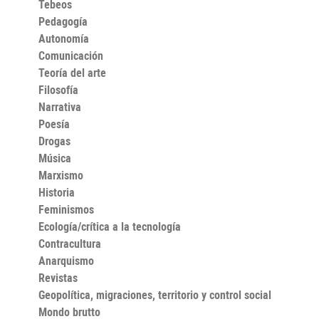
Tebeos
Ochoa le devuelven la voz a Jaime y cumplen con su
deseo de no ser borrado de la Historia y de seguir
Pedagogía
viviendo en la memoria del pueblo.
Autonomía
Comunicación
Teoría del arte
Filosofía
Narrativa
Poesía
Drogas
Música
Marxismo
Historia
Feminismos
Ecología/crítica a la tecnología
Contracultura
Anarquismo
Revistas
Geopolítica, migraciones, territorio y control social
Mondo brutto