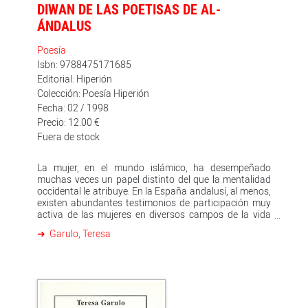
DIWAN DE LAS POETISAS DE AL-
ÁNDALUS
Poesía
Isbn: 9788475171685
Editorial: Hiperión
Colección: Poesía Hiperión
Fecha: 02 / 1998
Precio: 12.00 €
Fuera de stock
La mujer, en el mundo islámico, ha desempeñado
muchas veces un papel distinto del que la mentalidad
occidental le atribuye. En la España andalusí, al menos,
existen abundantes testimonios de participación muy
activa de las mujeres en diversos campos de la vida
social, sobre todo en las artes y en las letras. La
Garulo, Teresa
investigación de Teresa Garulo ha localizado, entre los
siglos VIII y XIV, cerca de cuarenta poetisas arábigo-
españolas de las que, en mayor o menor medida, se
conservan noticias y poemas. Este libro recoge la vida
y la obra de estas autoras, así como un detallado
estudio de las circunstancias en que desarrollaron su
labor las poetisas de al-Andalus. Se trata de algo más