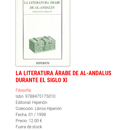
que una antología: Teresa Garulo ha realizado un
completísimo trabajo de búsqueda acudiendo a
fuentes árabes que se consultan por primera vez en la
bibliografía española.
LA LITERATURA ÁRABE DE AL-ANDALUS
DURANTE EL SIGLO XI
Filosofía
Isbn: 9788475175010
Editorial: Hiperión
Colección: Libros Hiperión
Fecha: 01 / 1998
Precio: 12.00 €
Fuera de stock