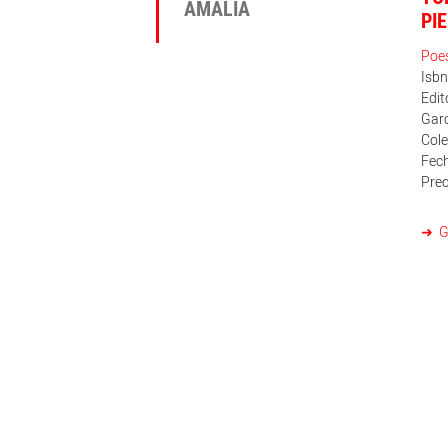
AMALIA
PI
Poe
Isb
Edi
Garc
Cole
Fech
Prec
G