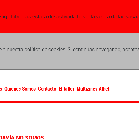
Fuga Librerias estará desactivada hasta la vuelta de las vaca
 a nuestra política de cookies. Si continúas navegando, acepta
s
Quienes Somos
Contacto
El taller
Multizines Alhelí
DAVÍA NO SOMOS