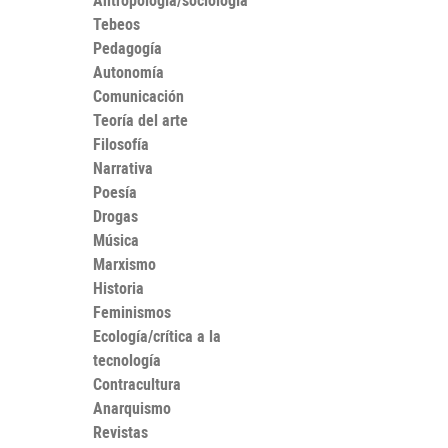
Antropología/sociología
Tebeos
Pedagogía
Autonomía
Comunicación
Teoría del arte
Filosofía
Narrativa
Poesía
Drogas
Música
Marxismo
Historia
Feminismos
Ecología/crítica a la
tecnología
Contracultura
Anarquismo
Revistas