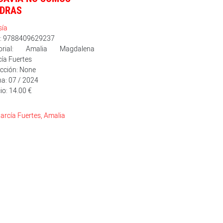
EDRAS
sía
n: 9788409629237
torial: Amalia Magdalena
ía Fuertes
cción: None
a: 07 / 2024
io: 14.00 €
arcía Fuertes, Amalia