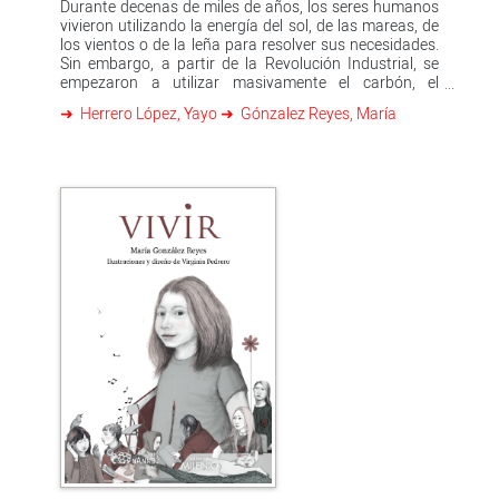
Durante decenas de miles de años, los seres humanos
vivieron utilizando la energía del sol, de las mareas, de
los vientos o de la leña para resolver sus necesidades.
Sin embargo, a partir de la Revolución Industrial, se
empezaron a utilizar masivamente el carbón, el
petróleo y el gas natural. Gracias a ello, se puso en
Herrero López, Yayo
Gónzalez Reyes, María
marcha una economía capaz de producir enormes
cantidades de productos que son fabricados,
comprados, vendidos y transportados por todo el
planeta, pero este crecimiento ha provocado el
calentamiento global y con él, el cambio climático, un
problema ecológico que pone en riesgo la vida tal y
como la conocemos. CAMBIO CLIMÁTICO nos cuenta
todo sobre este problema, porque ¿comprendemos
bien qué es el cambio climático?, ¿cómo se ha
producido?, ¿sabemos cómo afecta a los bosques, al
agua o a los animales?, ¿cómo nos afecta a las
personas? Y, sobre todo, ¿sabemos qué podemos
hacer para afrontar el problema?