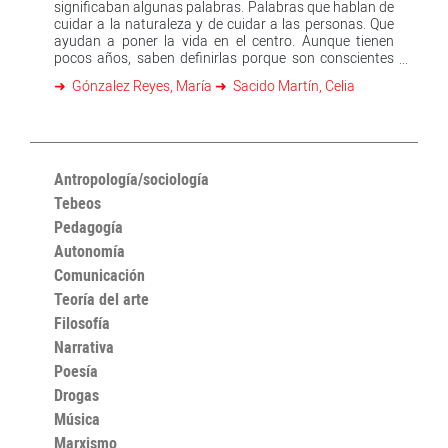
significaban algunas palabras. Palabras que hablan de
cuidar a la naturaleza y de cuidar a las personas. Que
ayudan a poner la vida en el centro. Aunque tienen
pocos años, saben definirlas porque son conscientes
de la importancia de la rugosidad de los árboles para
Gónzalez Reyes, María
Sacido Martín, Celia
poder treparlos y conocen los mejores recovecos del
bosque para jugar al escondite y sienten, en algún
momento de cada día, que los besos y las canciones
son igual de importantes que poder comer cuando
cruje el estómago. Después, con las palabras de cada
letra del abecedario, surgió una historia...
Antropología/sociología
Tebeos
Pedagogía
Autonomía
Comunicación
Teoría del arte
Filosofía
Narrativa
Poesía
Drogas
Música
Marxismo