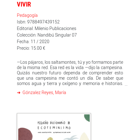
VIVIR
Pedagogía
Isbn: 9788497439152
Editorial: Milenio Publicaciones
Colección: Nandibú Singular 07
Fecha: 11 / 2020
Precio: 15.00 €
—Los pájaros, los saltamontes, tú y yo formamos parte
de la misma red. Esa red es la vida —dijo la campesina.
Quizás nuestro futuro dependa de comprender esto
que una campesina me contó un día. De saber que
somos agua y tierra y oxígeno y memoria e historias.
Quizás el futuro de la vida de muchas especies, incluida
Gónzalez Reyes, María
la nuestra, dependa de a qué verbos le dediquemos
nuestro tiempo. Destruir o cooperar. Contaminar o
cuidar. Acaparar o repartir. Disfrutar. Amar. Reír...