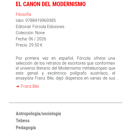
EL CANON DEL MODERNISMO
Filosofía
Isbn: 9788419969385
Editorial: Fórcola Ediciones
Colección: None
Fecha: 06 / 2026
Precio: 29.50 €
Por primera vez en español, Fórcola ofrece una
selección de los retratos de escritores que conforman
el universo literario del Modernismo mitteleuropeo que
este genial y excéntrico polígrafo austríaco, el
ensayista Franz Blei, dejó dispersos en varias de sus
obras. Su amigo, el escritor Robert Musil, afirmó que
Franz Blei
«Franz Blei fue el ensayista por excelencia».
Antropología/sociología
Tebeos
Pedagogía