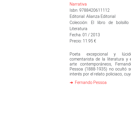
Narrativa
Isbn: 9788420611112
Editorial: Alianza Editorial
Colección: El libro de bolsillo 
Literatura
Fecha: 01 / 2013
Precio: 11.95 €
Poeta excepcional y lúcid
comentarista de la literatura y 
arte contemporáneos, Fernand
Pessoa (1888-1935) no ocultó s
interés por el relato policiaco, cu
lectura consideraba «una de la
Fernando Pessoa
pocas diversiones intelectuale
que aún le queda a lo que aú
queda de intelectual en l
humanidad». "El banquer
anarquista y otros cuentos d
raciocinio" reúne una interesant
muestra de una original creació
que enlaza con el género del rela
de misterio y que pronto deja pa
a una voz muy particular, a