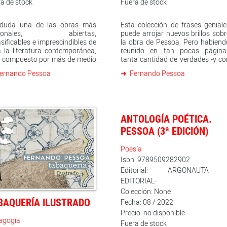
a de stock
Fuera de stock
 duda una de las obras más
Esta colección de frases geniale
rsonales, abiertas,
puede arrojar nuevos brillos sob
asificables e imprescindibles de
la obra de Pessoa. Pero habiend
 la literatura contemporánea,
reunido en tan pocas página
á compuesto por más de medio
tanta cantidad de verdades -y co
lar de fragmentos que operan
el fin de que ello no disminuya 
ernando Pessoa
Fernando Pessoa
una manera caleidoscópica,
fuerza de cada una de ellas- m
éndonos a un mundo en el que
permito hacerles una sugerencia
sensibilidad y la lucidez se
lean no más de varias páginas po
manan para mostrarnos un
día, o bien, léanlo sin orden algun
verso de una extraordinaria
abriendo de vez en cuando el lib
ANTOLOGÍA POÉTICA.
lejidad humana, todo bajo la
al azar y dejando que sus dedo
bra tutelar de una ciudad,
les lleven a una u otra frase.
PESSOA (3ª EDICIÓN)
oa, que lejos de ser un simple
enario, parece prestarle su
Poesía
a a este libro magistral y
Isbn: 9789509282902
aordinario. La presente edición,
Editorial: ARGONAUTA 
parada, traducida y ordenada
Manuel Moya, recoge la visión
EDITORIAL-
leta de un libro que figura sin
Colección: None
usión entre los clásicos del
BAQUERÍA ILUSTRADO
Fecha: 08 / 2022
o XX.
Precio: no disponible
agogía
Fuera de stock