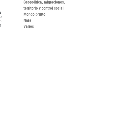
Geopolítica, migraciones,
territorio y control social
s
Mondo brutto
re
Nara
o
s
Varios
n
la
e
:
r
o,
ro
s
-