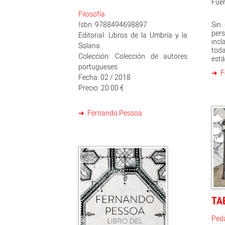
Fuer
Filosofía
Isbn: 9788494698897
Sin
pe
Editorial: Libros de la Umbría y la
incl
Solana
toda
Colección: Colección de autores
est
portugueses
mil
F
de 
Fecha: 02 / 2018
abri
Precio: 20.00 €
la 
her
uni
Fernando Pessoa
comp
som
Lisb
esc
alm
extr
pre
por 
comp
disc
TA
sigl
Ped