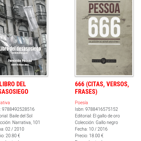
 LIBRO DEL
666 (CITAS, VERSOS,
SASOSIEGO
FRASES)
ativa
Poesía
n: 9788492528516
Isbn: 9788416575152
rial: Baile del Sol
Editorial: El gallo de oro
cción: Narrativa, 101
Colección: Gallo negro
a: 02 / 2010
Fecha: 10 / 2016
io: 20.80 €
Precio: 18.00 €