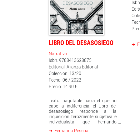
Isb
Edit
Cole
Fech
Prec
LIBRO DEL DESASOSIEGO
F
Narrativa
Isbn: 9788413628875
Editorial: Alianza Editorial
Colección: 13/20
Fecha: 06 / 2022
Precio: 14.90 €
Texto inagotable hacia el que no
cabe la indiferencia, el Libro del
desasosiego responde a la
inquisición ferozmente subjetiva e
individualista que Fernando
Pessoa (1888-1935) ejerció sobre
Fernando Pessoa
su propia persona. El tanteo, el
titubeo, la propia extrañeza ante sí