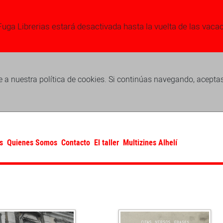
Fuga Librerias estará desactivada hasta la vuelta de las vaca
 a nuestra política de cookies. Si continúas navegando, acepta
s
Quienes Somos
Contacto
El taller
Multizines Alhelí