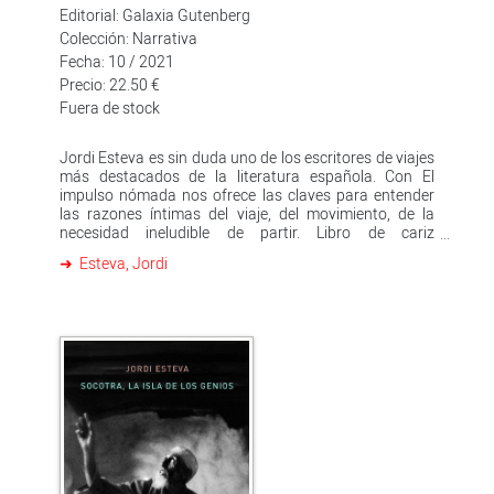
Editorial: Galaxia Gutenberg
Colección: Narrativa
Fecha: 10 / 2021
Precio: 22.50 €
Fuera de stock
Jordi Esteva es sin duda uno de los escritores de viajes
más destacados de la literatura española. Con El
impulso nómada nos ofrece las claves para entender
las razones íntimas del viaje, del movimiento, de la
necesidad ineludible de partir. Libro de cariz
memorialístico, El impulso nómada narra la infancia y
Esteva, Jordi
la adolescencia del autor durante las que, impelidas
por la aridez de los años del franquismo, se despiertan
en él la curiosidad por lo diferente y la fascinación por
lo lejano. 'Un día me iré y no me veréis más',
pronunciaba de niño una y otra vez, mientras se
enfrascaba en los libros de geografía, los atlas y los
mapas. Más adelante, el libro se detiene en el
descubrimiento de la homosexualidad y la descripción
de la Barcelona underground de los años setenta, un
tiempo de una gran creatividad y a la vez marcado por
la capacidad destructiva de la droga. Se narran los
primeros viajes a Sudán y la India, y principalmente la