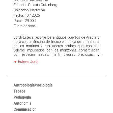
dirigido la película Retorno al país de las almas, acerca
Editorial: Galaxia Gutenberg
de las ceremonias de trance y los rituales de posesión
Colección: Narrativa
animistas de los akán en Costa de Marfil. ISBN: 978-84-
Fecha: 10 / 2025
942276-9-1
Precio: 29.00 €
Fuera de stock
Jordi Esteva recorre los antiguos puertos de Arabia y
de la costa africana del Índico en busca de la memoria
de los marinos y mercaderes árabes que, con sus
veleros impulsados por los monzones, comerciaban
con especias, sedas, marfil, piedras preciosas… y
también esclavos, siguiendo rutas que apenas han
Esteva, Jordi
variado desde los tiempos de Simbad. A la manera de
los viajeros de antaño, obtiene cartas de presentación
que lo llevan, de nahoda en nahoda, los capitanes de
los veleros árabes, a gozar de la hospitalidad de
veteranos navegantes. De Omán a Zanzíbar, pasando
por los puertos de Yemen, Lamu o Mombasa,
Antropología/sociología
reconstruye a través de sus voces la memoria de otro
Tebeos
tiempo, hecha de experiencias vitales, leyendas,
Pedagogía
naufragios y relatos que resisten al olvido. Un viaje de
descubrimiento personal que entrelaza el diario de
Autonomía
ruta, las reflexiones íntimas del autor y una valiosa
Comunicación
documentación histórica con las fascinantes historias