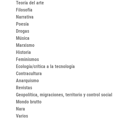
orales de los últimos marinos del océano Índico. Una
Teoría del arte
obra escrita con la voluntad de rescatar los rescoldos
Filosofía
de un mundo apenas desaparecido, porque, como dice
Narrativa
el autor: 'Por más que todo cambie, aún permanece la
memoria'.
Poesía
Drogas
Música
Marxismo
Historia
Feminismos
Ecología/crítica a la tecnología
Contracultura
Anarquismo
Revistas
Geopolítica, migraciones, territorio y control social
Mondo brutto
Nara
Varios