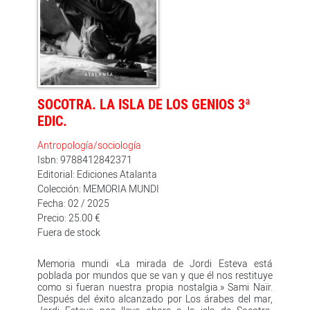
estancia de cinco años en Egipto, país en el que Jordi
Esteva llegó a integrarse en los círculos intelectuales y
artísticos, con la inevitable implicación en política,
hasta que las amenazas de la policía secreta egipcia,
con períodos de prisión incluidos, le obligaron a
marchar. Se había roto el sueño del nómada, la
posibilidad de vivir en Egipto y formar parte de un
mundo distinto. Y la Barcelona a la que Esteva regresó
era ya presa del desencanto a medida que la ciudad se
SOCOTRA. LA ISLA DE LOS GENIOS 3ª
encaminaba a la especulación postolímpica y a la
banalización turística, mientras el sida iba haciendo
EDIC.
estragos entre los amigos. Todo ello conforma, en
palabras de Jacinto Antón en El País, 'unas memorias
Antropología/sociología
emocionantes y conmovedoras en las que Jordi Esteva
Isbn: 9788412842371
pasa revista sin tapujos a su vida, sus extraordinarios
Editorial: Ediciones Atalanta
viajes, su sexualidad y sus sueños'.
Colección: MEMORIA MUNDI
Fecha: 02 / 2025
Precio: 25.00 €
Fuera de stock
Memoria mundi «La mirada de Jordi Esteva está
poblada por mundos que se van y que él nos restituye
como si fueran nuestra propia nostalgia.» Sami Naïr.
Después del éxito alcanzado por Los árabes del mar,