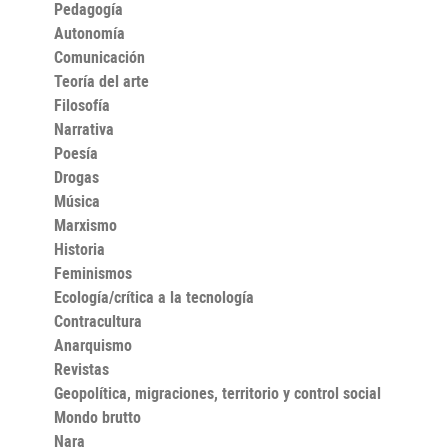
Pedagogía
Atento al detalle, con alma aventurera y destreza
narrativa, Alejandro Droznes entrelaza distintos
Autonomía
episodios de la gran competición del continente, la
Comunicación
Copa Libertadores, con la singladura de los próceres a
quienes esta debe su nombre, iluminando, a través de
Teoría del arte
la historia, el poliédrico presente social y futbolístico de
Filosofía
América.
Narrativa
Poesía
Drogas
Música
Marxismo
Historia
Feminismos
Ecología/crítica a la tecnología
Contracultura
Anarquismo
Revistas
Geopolítica, migraciones, territorio y control social
Mondo brutto
Nara