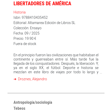
LIBERTADORES DE AMÉRICA
Historia
Isbn: 9788410435452
Editorial: Altamarea Edición de Libros SL
Colección: Ensayo
Fecha: 09 / 2025
Precio: 19.90 €
Fuera de stock
En el principio fueron las civilizaciones que habitaban el
continente y guerreaban entre sí. Más tarde fue la
llegada de los conquistadores. Después, la liberación. Y,
ya en el siglo XX, el fútbol. Deporte e historia se
mezclan en este libro de viajes por todo lo largo y
ancho de la tierra americana, por los procesos de
Droznes, Alejandro
independencia de las naciones y por la gran pasión de
sus gentes, ubicua en toda la geografía continental:
hasta en el más remoto lugar, en un estadio en medio
de la llanura o rodeado de montañas, es posible
encontrar dos camisetas que se enfrentan en busca de
una gloria que trascienda las propias fronteras. Por
Antropología/sociología
estas páginas desfilan Bolívar y San Martín, pero
Tebeos
también jugadores e hinchas, periodistas y dirigentes.