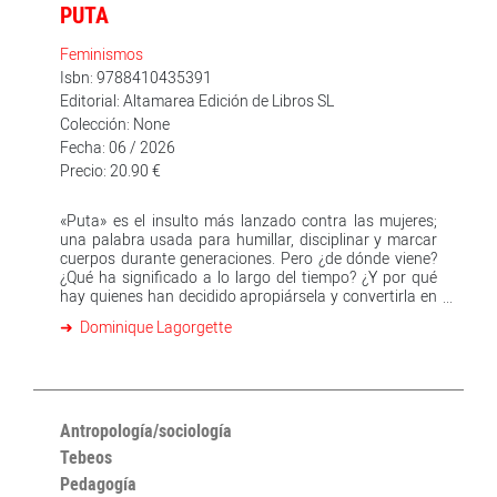
PUTA
Feminismos
Isbn: 9788410435391
Editorial: Altamarea Edición de Libros SL
Colección: None
Fecha: 06 / 2026
Precio: 20.90 €
«Puta» es el insulto más lanzado contra las mujeres;
una palabra usada para humillar, disciplinar y marcar
cuerpos durante generaciones. Pero ¿de dónde viene?
¿Qué ha significado a lo largo del tiempo? ¿Y por qué
hay quienes han decidido apropiársela y convertirla en
bandera? Este libro atraviesa once siglos de historia de
Dominique Lagorgette
la lengua para revelar el recorrido de esta palabra y del
vasto léxico que ha maltratado a las mujeres desde la
Edad Media hasta hoy. A través de textos literarios,
canciones o expedientes policiales, la autora
reconstruye cómo este término nació del latín y se
convirtió muy pronto en una herramienta para señalar,
Antropología/sociología
clasificar y castigar a quien se desviaba de la norma.
Tebeos
Porque llamar «puta» a una mujer nunca fue
Pedagogía
únicamente un insulto, sino también una advertencia.