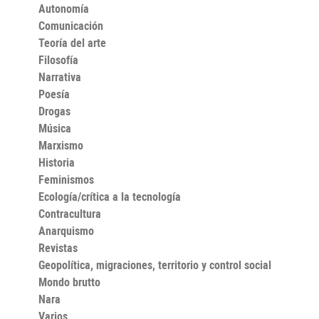
Una forma de control social que pesa sobre todas las
Autonomía
feminidades, no solo sobre las trabajadoras sexuales.
Comunicación
Combativo, riguroso y lleno de hallazgos
sorprendentes, Puta es una arqueología del machismo
Teoría del arte
y, a la vez, una exploración feroz del poder de las
Filosofía
palabras, sus cicatrices y sus límites.
Narrativa
Poesía
Drogas
Música
Marxismo
Historia
Feminismos
Ecología/crítica a la tecnología
Contracultura
Anarquismo
Revistas
Geopolítica, migraciones, territorio y control social
Mondo brutto
Nara
Varios