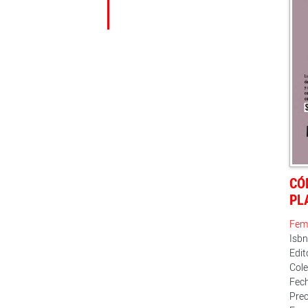
CÓ
PL
Fem
Isb
Edit
Cole
Fech
Prec