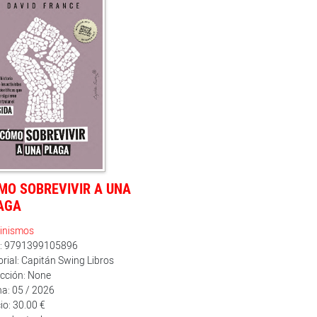
MO SOBREVIVIR A UNA
AGA
inismos
n: 9791399105896
orial: Capitán Swing Libros
cción: None
a: 05 / 2026
io: 30.00 €