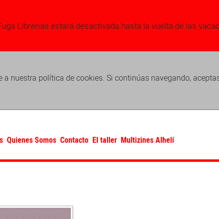
Fuga Librerias estará desactivada hasta la vuelta de las vaca
 a nuestra política de cookies. Si continúas navegando, acepta
s
Quienes Somos
Contacto
El taller
Multizines Alhelí