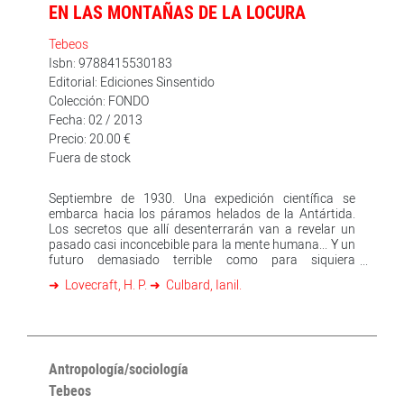
EN LAS MONTAÑAS DE LA LOCURA
Tebeos
Isbn: 9788415530183
Editorial: Ediciones Sinsentido
Colección: FONDO
Fecha: 02 / 2013
Precio: 20.00 €
Fuera de stock
Septiembre de 1930. Una expedición científica se
embarca hacia los páramos helados de la Antártida.
Los secretos que allí desenterrarán van a revelar un
pasado casi inconcebible para la mente humana... Y un
futuro demasiado terrible como para siquiera
imaginarlo. Con un análisis muy serio del hecho
Lovecraft, H. P.
Culbard, Ianil.
científico, "En las montañas de la locura" (1936), el
clásico donde H.P. Lovecraft aborda la "edad heroica"
de las exploraciones polares, contribuyó a definir una
nueva era en la ciencia ficción del siglo XX.
Antropología/sociología
Tebeos