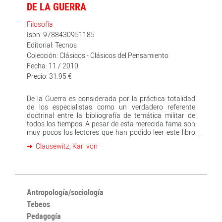
DE LA GUERRA
Filosofía
Isbn: 9788430951185
Editorial: Tecnos
Colección: Clásicos - Clásicos del Pensamiento
Fecha: 11 / 2010
Precio: 31.95 €
De la Guerra es considerada por la práctica totalidad
de los especialistas como un verdadero referente
doctrinal entre la bibliografía de temática militar de
todos los tiempos. A pesar de esta merecida fama son
muy pocos los lectores que han podido leer este libro
debido no tanto a su condición de obra especializada
Clausewitz, Karl von
de considerable extensión, sino, más bien, por el hecho
de tener que vérselas con un libro complejo e
inacabado a causa de la prematura muerte de su autor
en plena tarea de ordenación de sus textos. Acometer
la tarea de publicar una edición abreviada de la obra
cumbre de Clausewitz sin eliminar las partes esenciales
Antropología/sociología
y más brillantes del libro, sin riesgo de mutilaciones
Tebeos
arbitrarias, sólo era posible siguiendo las indicaciones
Pedagogía
de grandes especialistas con especial dedicación a