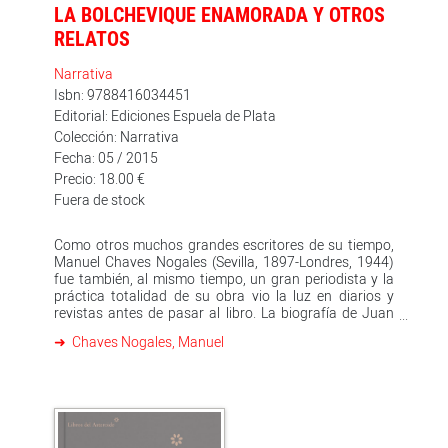
LA BOLCHEVIQUE ENAMORADA Y OTROS
RELATOS
Narrativa
Isbn: 9788416034451
Editorial: Ediciones Espuela de Plata
Colección: Narrativa
Fecha: 05 / 2015
Precio: 18.00 €
Fuera de stock
Como otros muchos grandes escritores de su tiempo,
Manuel Chaves Nogales (Sevilla, 1897-Londres, 1944)
fue también, al mismo tiempo, un gran periodista y la
práctica totalidad de su obra vio la luz en diarios y
revistas antes de pasar al libro. La biografía de Juan
Belmonte (1935), el reportaje novelesco sobre el bailaor
Chaves Nogales, Manuel
de flamenco Juan Martínez (El maestro Juan Martínez
que estaba allí, 1934), las entrevistas con los exiliados
rusos en París (Lo que ha quedado del imperio de los
zares, 1931) o las crónicas viajeras de La vuelta al
mundo en avión. Un pequeño burgués en la Rusia roja
(1929) fueron primero material periodístico aparecido