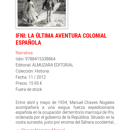
un lúcido relato sobre cómo el país que había sido
durante siglo y medio el faro de la democracia en el
mundo se puso en manos del nazismo. Publicado en
Montevideo en 1941 y no recuperado hasta casi
setenta años después, La agonía de Francia es un libro
llamado a figurar entre los ensayos clásicos sobre la
segunda guerra mundial.
IFNI: LA ÚLTIMA AVENTURA COLONIAL
ESPAÑOLA
Narrativa
Isbn: 9788415338864
Editorial: ALMUZARA EDITORIAL
Colección: Historia
Fecha: 11 / 2012
Precio: 15.95 €
Fuera de stock
Entre abril y mayo de 1934, Manuel Chaves Nogales
acompañará a una exigua fuerza expedicionaria
española en la ocupación del territorio marroquí de Ifni,
ordenada por el gobierno de la República. Situado en la
costa suroeste, justo por encima del Sáhara occidental,
Ifni era una posesión colonial hasta entonces no hecha