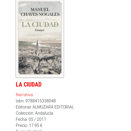
duros años de aprendizaje, en sus incursiones
nocturnas y clandestinas por cercados y dehesas. A
partir de 1913 ­fecha de su alternativa­ y hasta 1920 ­
cuando Joselito muere de una cornada en Talavera­ su
biografía queda inmersa en la más apasionante
rivalidad de la historia del toreo: toda España es o
gallista o belmontista. Retirado en 1936, Juan
Belmonte, cuya muerte en la arena había sido
profetizada por todos los entendidos, falleció a los 70
años, dueño de su propio destino.
LA CIUDAD
Narrativa
Isbn: 9788415338048
Editorial: ALMUZARA EDITORIAL
Colección: Andalucía
Fecha: 05 / 2011
Precio: 17.95 €