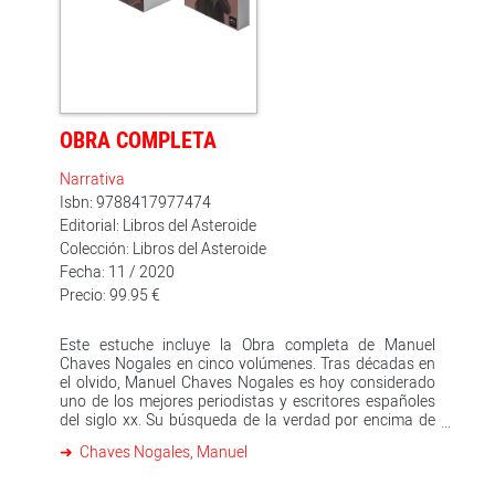
observaciones de política mundial
OBRA COMPLETA
Narrativa
Isbn: 9788417977474
Editorial: Libros del Asteroide
Colección: Libros del Asteroide
Fecha: 11 / 2020
Precio: 99.95 €
Este estuche incluye la Obra completa de Manuel
Chaves Nogales en cinco volúmenes. Tras décadas en
el olvido, Manuel Chaves Nogales es hoy considerado
uno de los mejores periodistas y escritores españoles
del siglo xx. Su búsqueda de la verdad por encima de
cualquier ideología hizo de él una voz incómoda en una
Chaves Nogales, Manuel
España dividida y en una Europa presa de los
totalitarismos. Exiliado en Francia e Inglaterra desde
poco después del estallido de la guerra civil, allí