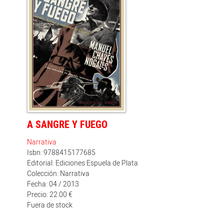
hasta 1920 -cuando Joselito muere de una cornada en
Talavera- su biografía queda inmersa en la más
apasionante rivalidad de la historia del toreo: toda
España es o gallista o belmontista. Retirado en 1936,
Juan Belmonte, cuya muerte en la arena había sido
profetizada por todos los entendidos, falleció a los 70
años, dueño de su propio destino.
A SANGRE Y FUEGO
Narrativa
Isbn: 9788415177685
Editorial: Ediciones Espuela de Plata
Colección: Narrativa
Fecha: 04 / 2013
Precio: 22.00 €
Fuera de stock