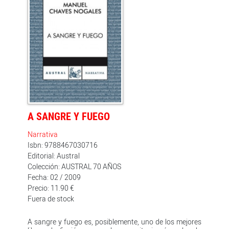
con asombrosa naturalidad: su infancia sevillana, los
años de durísimo aprendizaje, el pintoresquismo de los
círculos taurinos y literarios, la fama, su rivalidad con
Joselito... Juan Belmonte, matador de toros es el
testimonio agudo y fiel de una época, una obra
maestra fruto del encuentro entre dos personas
extraordinarias: Juan Belmonte, fundador del toreo
moderno, y Chaves Nogales, uno de los periodistas
españoles más importantes de la primera mitad del
siglo XX.
A SANGRE Y FUEGO
Narrativa
Isbn: 9788467030716
Editorial: Austral
Colección: AUSTRAL 70 AÑOS
Fecha: 02 / 2009
Precio: 11.90 €
Fuera de stock
A sangre y fuego es, posiblemente, uno de los mejores