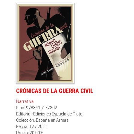
como en Barea y en Aub, el testimonio de Chaves es de
una madurez política que a estas alturas, tantos años
después, provoca tanta admiración y tanto escalofrío
como su calidad literaria y humana». (Antonio Muñoz
Molina)
CRÓNICAS DE LA GUERRA CIVIL
Narrativa
Isbn: 9788415177302
Editorial: Ediciones Espuela de Plata
Colección: España en Armas
Fecha: 12 / 2011
Precio: 20.00 €