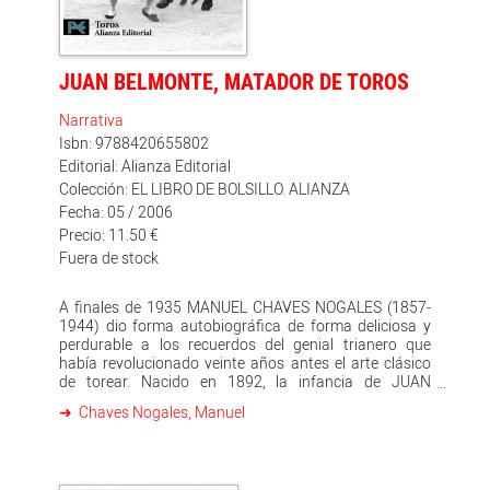
JUAN BELMONTE, MATADOR DE TOROS
Narrativa
Isbn: 9788420655802
Editorial: Alianza Editorial
Colección: EL LIBRO DE BOLSILLO. ALIANZA
Fecha: 05 / 2006
Precio: 11.50 €
Fuera de stock
A finales de 1935 MANUEL CHAVES NOGALES (1857-
1944) dio forma autobiográfica de forma deliciosa y
perdurable a los recuerdos del genial trianero que
había revolucionado veinte años antes el arte clásico
de torear. Nacido en 1892, la infancia de JUAN
BELMONTE, MATADOR DE TOROS, está marcada por el
Chaves Nogales, Manuel
clima de los barrios populares de Sevilla, y su
adolescencia, por la ambición de fama y el propósito de
emular las hazañas de Frascuelo y Espartero. El
secreto de su tauromaquia puede rastrearse en sus