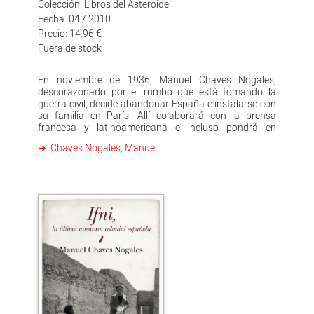
Colección: Libros del Asteroide
Fecha: 04 / 2010
Precio: 14.96 €
Fuera de stock
En noviembre de 1936, Manuel Chaves Nogales,
descorazonado por el rumbo que está tomando la
guerra civil, decide abandonar España e instalarse con
su familia en París. Allí colaborará con la prensa
francesa y latinoamericana e incluso pondrá en
marcha una publicación semiartesanal sobre la
Chaves Nogales, Manuel
actualidad española dirigida a los exiliados
republicanos. Sabiéndose fichado por la Gestapo, en
1940, pocos días antes de que los nazis entren en
París, Chaves abandona la ciudad para dirigirse a
Burdeos y desde allí a Londres, donde permanecerá
hasta su muerte. En La agonía de Francia Chaves
Nogales se sirve de sus conocimientos y de los
múltiples testimonios a los que tuvo acceso en París
para tratar de explicar las razones que llevaron a
Francia a sucumbir ante el fascismo y firmar un
armisticio con Alemania en junio de 1940. Su amplia
experiencia en temas internacionales y su
extraordinaria capacidad para interpretar los
acontecimientos de la actualidad le ayudaron a trazar