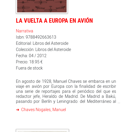
LA VUELTA A EUROPA EN AVIÓN
Narrativa
Isbn: 9788492663613
Editorial: Libros del Asteroide
Colección: Libros del Asteroide
Fecha: 04 / 2012
Precio: 18.95 €
Fuera de stock
En agosto de 1928, Manuel Chaves se embarca en un
viaje en avión por Europa con la finalidad de escribir
una serie de reportajes para el periódico del que es
redactor jefe, Heraldo de Madrid. De Madrid a Bakú,
pasando por Berlín y Leningrado: del Mediterráneo al
Caspio. Chaves fue pionero en utilizar los adelantos
Chaves Nogales, Manuel
técnicos de la época, como el avión, para ofrecer a sus
lectores testimonios de primera mano sobre la
situación política y social de algunos de los principales
países europeos. En 1929, Chaves ampliaría el material
publicado en Heraldo, restauraría las partes que