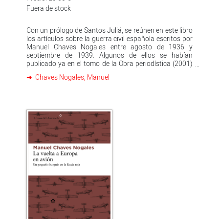
Fuera de stock
Con un prólogo de Santos Juliá, se reúnen en este libro
los artículos sobre la guerra civil española escritos por
Manuel Chaves Nogales entre agosto de 1936 y
septiembre de 1939. Algunos de ellos se habían
publicado ya en el tomo de la Obra periodística (2001)
de la Diputación de Sevilla, pero otros muchos habían
Chaves Nogales, Manuel
permanecido ocultos en numerosos diarios y revistas
de Europa y América hasta el presente. La labor de
rescate y edición de los textos ha sido realizada por
María Isabel Cintas, la más reconocida especialista en
la obra del escritor y periodista sevillano, a cuya figura
acaba de dedicar una biografía: Chaves Nogales. El
oficio de contar (2011). María Isabel Cintas había ya
preparado, con anterioridad, otras ediciones de Chaves
Nogales para la Editorial Renacimiento, como Juan
Belmonte, matador de toros (2009) y Lo que ha
quedado del imperio de los zares (2011).