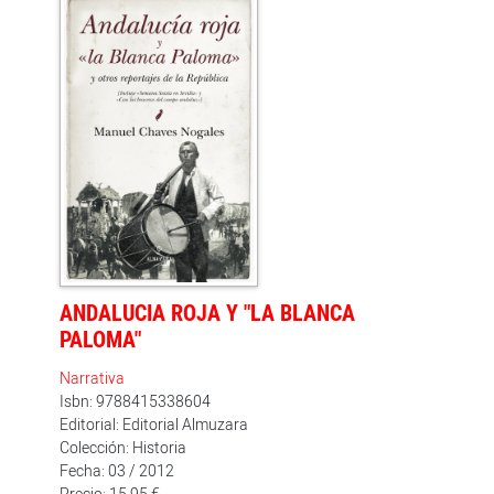
habían sido censuradas y lo publicaría en forma de
libro con el título de La vuelta a Europa en avión. Un
pequeño burgués en la Rusia roja. El subtítulo estaba
plenamente justificado: más de la mitad del volumen
está dedicado a su periplo ruso, que había
aprovechado para familiarizarse con las condiciones
de vida del pueblo ruso bajo el régimen bolchevique y
para entrevistarse con personajes como Ramón
Casanellas, el asesino de Eduardo Dato. Las páginas
de este libro tienen ya la brillantez de quien se
convertiría en el más destacado periodista español del
siglo XX.
ANDALUCIA ROJA Y "LA BLANCA
PALOMA"
Narrativa
Isbn: 9788415338604
Editorial: Editorial Almuzara
Colección: Historia
Fecha: 03 / 2012
Precio: 15.95 €