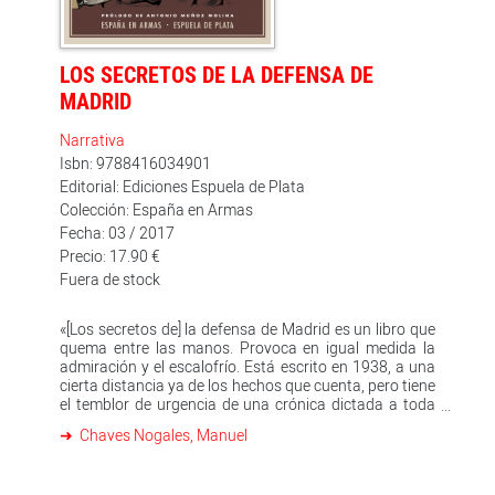
los tiempos.
LOS SECRETOS DE LA DEFENSA DE
MADRID
Narrativa
Isbn: 9788416034901
Editorial: Ediciones Espuela de Plata
Colección: España en Armas
Fecha: 03 / 2017
Precio: 17.90 €
Fuera de stock
«[Los secretos de] la defensa de Madrid es un libro que
quema entre las manos. Provoca en igual medida la
admiración y el escalofrío. Está escrito en 1938, a una
cierta distancia ya de los hechos que cuenta, pero tiene
el temblor de urgencia de una crónica dictada a toda
velocidad en el momento mismo en que las cosas
Chaves Nogales, Manuel
suceden [...] Chaves Nogales está en todo, lo ve todo.
Hasta descubrir este libro yo estaba seguro de que los
mejores testimonios sobre la defensa de Madrid eran