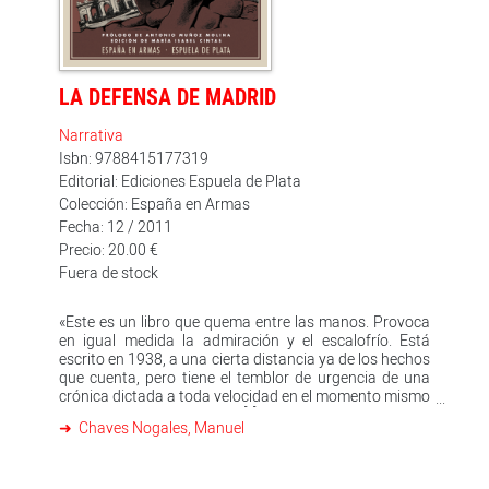
es, posiblemente, uno de los mejores libros que se han
escrito jamás sobre la Guerra Civil española
LA DEFENSA DE MADRID
Narrativa
Isbn: 9788415177319
Editorial: Ediciones Espuela de Plata
Colección: España en Armas
Fecha: 12 / 2011
Precio: 20.00 €
Fuera de stock
«Este es un libro que quema entre las manos. Provoca
en igual medida la admiración y el escalofrío. Está
escrito en 1938, a una cierta distancia ya de los hechos
que cuenta, pero tiene el temblor de urgencia de una
crónica dictada a toda velocidad en el momento mismo
en que las cosas suceden [?] Chaves Nogales está en
Chaves Nogales, Manuel
todo, lo ve todo. Hasta descubrir este libro yo estaba
seguro de que los mejores testimonios sobre la
defensa de Madrid eran los de Arturo Barea y Max Aub.
Chaves está a la altura de cualquiera de los dos. Y