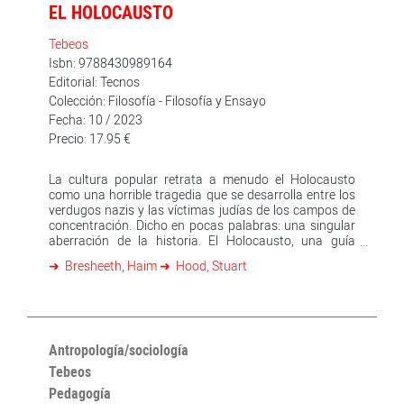
EL HOLOCAUSTO
Tebeos
Isbn: 9788430989164
Editorial: Tecnos
Colección: Filosofía - Filosofía y Ensayo
Fecha: 10 / 2023
Precio: 17.95 €
La cultura popular retrata a menudo el Holocausto
como una horrible tragedia que se desarrolla entre los
verdugos nazis y las víctimas judías de los campos de
concentración. Dicho en pocas palabras: una singular
aberración de la historia. El Holocausto, una guía
ilustrada, es una poderosa herramienta que disuelve
Bresheeth, Haim
Hood, Stuart
este estereotipo, explicando sus causas y su
importancia hoy en día. Coloca al Holocausto donde le
corresponde: en el centro de la historia moderna
europea y universal. Haim Bresheeth y Stuart Hood,
junto con las extraordinarias ilustraciones de Litza
Jansz, nos ofrecen una única e inolvidable perspectiva
Antropología/sociología
de cómo reflexionamos sobre la más oscura de las
Tebeos
sombras de la historia humana. Su lectura
Pedagogía
conmovedora, dura y trágica es de lectura obligada