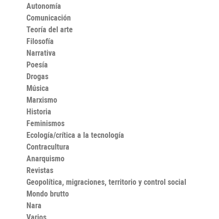
para todo aquél que desee acercarse a esta tragedia
Autonomía
que continúa ejerciendo su influencia tanto en diversos
Comunicación
ámbitos del panorama mundial, como en nuestras
vidas.
Teoría del arte
Filosofía
Narrativa
Poesía
Drogas
Música
Marxismo
Historia
Feminismos
Ecología/crítica a la tecnología
Contracultura
Anarquismo
Revistas
Geopolítica, migraciones, territorio y control social
Mondo brutto
Nara
Varios