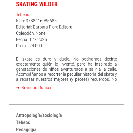
SKATING WILDER
Tebeos
Isbn: 9788416985685
Editorial: Barbara Fiore Editora
Colección: None
Fecha: 12 / 2025
Precio: 24.00 €
El skate es duro y duele. No podríamos decirte
exactamente quién lo inventó, pero ha inspirado a
generaciones de niños aventureros a salir a la calle.
Acompáñanos a recorrer la peculiar historia del skate y
a repasar nuestros mejores (y peores) recuerdos. No
somos expertos, pero sabemos lo mucho que este
Brandon Dumais
juguete de madera significa para las comunidades que
lo han adoptado y lo han hecho suyo.
Antropología/sociología
Tebeos
Pedagogía