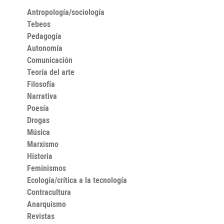
Como afirma el coordinador del texto, Antonio Pineda:
“El mero esquema de ciudadanos que se disfrazan
Antropología/sociología
para luchar contra el mal implica cuestiones muy
Tebeos
diversas relativas al poder, la responsabilidad, el
Pedagogía
individualismo, la privatización de la violencia, el rol del
Estado y el funcionamiento de la sociedad”.
Autonomía
Comunicación
Teoría del arte
Filosofía
Narrativa
Poesía
Drogas
Música
Marxismo
Historia
Feminismos
Ecología/crítica a la tecnología
Contracultura
Anarquismo
Revistas