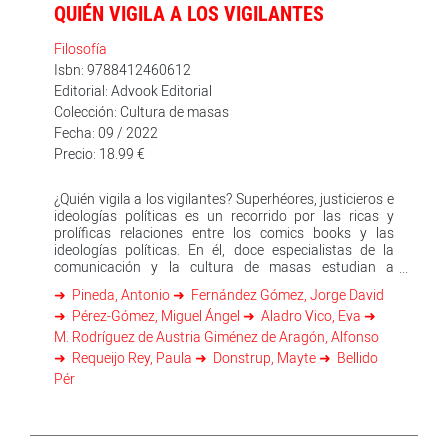
QUIÉN VIGILA A LOS VIGILANTES
Filosofía
Isbn: 9788412460612
Editorial: Advook Editorial
Colección: Cultura de masas
Fecha: 09 / 2022
Precio: 18.99 €
¿Quién vigila a los vigilantes? Superhéores, justicieros e
ideologías políticas es un recorrido por las ricas y
prolíficas relaciones entre los comics books y las
ideologías políticas. En él, doce especialistas de la
comunicación y la cultura de masas estudian a
superhéroes y vigilantes desde diversas perspectivas
Pineda, Antonio
Fernández Gómez, Jorge David
ideológicas: anarquismo, feminismo, neofascismo… En
Pérez-Gómez, Miguel Ángel
Aladro Vico, Eva
estas páginas conviven iconos de la cultura de masas
como Batman y Wonder Woman, personajes de culto
M. Rodríguez de Austria Giménez de Aragón, Alfonso
como V o The Swamp Thing, nuevos fenómenos del
Requeijo Rey, Paula
Donstrup, Mayte
Bellido
medio como The Boys y héroes menos conocidos
Pér
como Captain China, entre otros. El libro pretende
proporcionar herramientas que permitan una lectura
crítica en clave ideológica de los superhéroes y
justicieros que habitan los tebeos, el cine y la televisión.