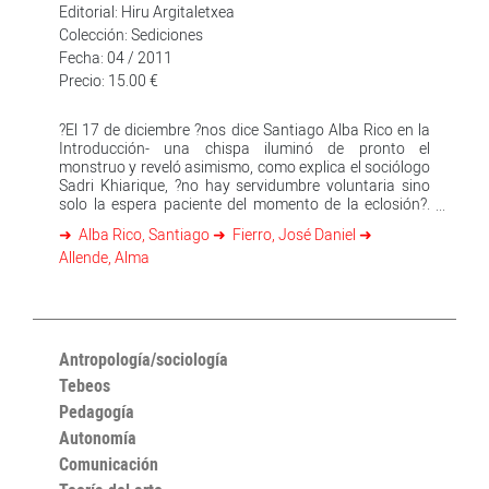
Editorial: Hiru Argitaletxea
Colección: Sediciones
Fecha: 04 / 2011
Precio: 15.00 €
?El 17 de diciembre ?nos dice Santiago Alba Rico en la
Introducción- una chispa iluminó de pronto el
monstruo y reveló asimismo, como explica el sociólogo
Sadri Khiarique, ?no hay servidumbre voluntaria sino
solo la espera paciente del momento de la eclosión?.
Para entonces, policías y militares ya habían asesinado
Alba Rico, Santiago
Fierro, José Daniel
a 100 personas en todo el país. Se abre la que hemos
Allende, Alma
denominado ?guía de viaje? con las ?Crónicas de José
Daniel Fierro?; primera fecha, 16 de enero. La
revolución está en marcha y Ben Alí ha escapado de
Túnez. Hasta el último momento los capitalistas
europeos y estadounidenses con sus jefes de gobierno
le mandaban su apoyo públicamente, le llegaron a
Antropología/sociología
ofrecer fuerzas de policía y militares. Más allá de los
Tebeos
gobiernos, una ministra francesa hizo un viaje
particular para ver la manera de proteger sus negocios.
Pedagogía
Teniendo perdida la batalla, la misma policía se echó a
Autonomía
la calle a saquear establecimientos. El pueblo de Túnez
Comunicación
se enfrentaba a su verdugo, y como nos dice José
Daniel fierro: ?Occidente, mientras tanto, guarda