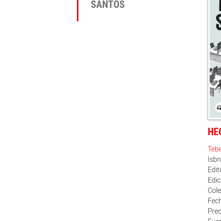
SANTOS
HE
Teb
Isb
Edi
Edic
Cole
Fech
Prec