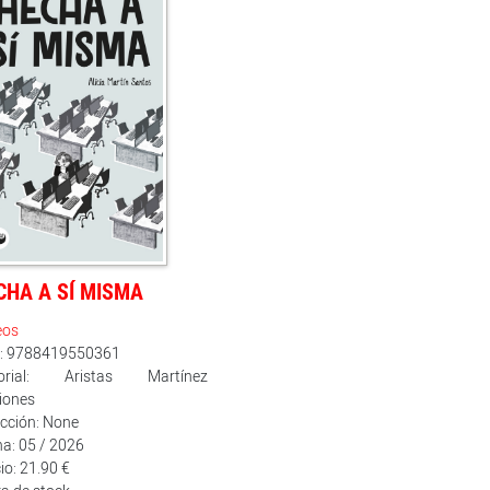
CHA A SÍ MISMA
eos
n: 9788419550361
torial: Aristas Martínez
iones
cción: None
a: 05 / 2026
io: 21.90 €