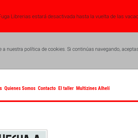
Fuga Librerias estará desactivada hasta la vuelta de las vaca
 a nuestra política de cookies. Si continúas navegando, acepta
s
Quienes Somos
Contacto
El taller
Multizines Alhelí