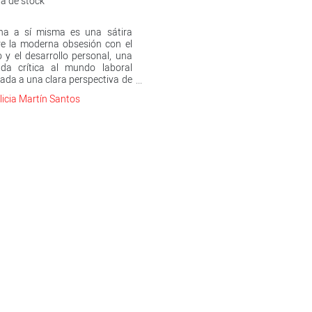
a de stock
ha a sí misma es una sátira
e la moderna obsesión con el
o y el desarrollo personal, una
ada crítica al mundo laboral
da a una clara perspectiva de
ro. Una hilarante comedia en
licia Martín Santos
ue conviven el costumbrismo y
inteligencia artificial,
entada en el Madrid de las Big
r poblado de tiburones de
o pelo y lobos de Wall Street
nabes.