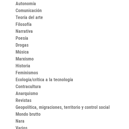
con forma de guitarra, las llamadas telefónicas entre
Autonomía
Annea Lockwood y Ruth Anderson, el abrigo azul de
Comunicación
Donald Sutherland en "Amenaza en la sombra", logos
de la NBA y entrenadores deadheads. Un buen puñado
Teoría del arte
de obsesiones recurrentes, tropecientos intentos de
Filosofía
mirar al pasado sin caer en la nostalgia y un montón de
Narrativa
recomendaciones de discos y películas.
Poesía
Drogas
Música
Marxismo
Historia
Feminismos
Ecología/crítica a la tecnología
Contracultura
Anarquismo
Revistas
Geopolítica, migraciones, territorio y control social
Mondo brutto
Nara
Varios