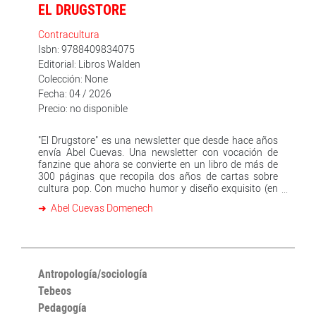
EL DRUGSTORE
Contracultura
Isbn: 9788409834075
Editorial: Libros Walden
Colección: None
Fecha: 04 / 2026
Precio: no disponible
"El Drugstore" es una newsletter que desde hace años
envía Abel Cuevas. Una newsletter con vocación de
fanzine que ahora se convierte en un libro de más de
300 páginas que recopila dos años de cartas sobre
cultura pop. Con mucho humor y diseño exquisito (en
un formato que emula el scroll) aquí podréis encontrar
Abel Cuevas Domenech
recomendaciones, batallitas y pensamientos sueltos a
propósito de Robert Wyatt, Grateful Dead, Alice
Coltrane, Brian Eno, Elliott Gould, Sun Ra, camisetas de
2Pac, Robert Altman, Kali Malone, plantas, Jandek, J.
G. Ballard o Donna Tartt. Pero también monos
escuchando a Aphex Twin durante horas,
Antropología/sociología
conversaciones en la cola del cine, la banda sonora de
Tebeos
un vídeo de aeróbic de los noventa, un concierto de
Pedagogía
hace treinta años y otro que durará 639. Una piscina