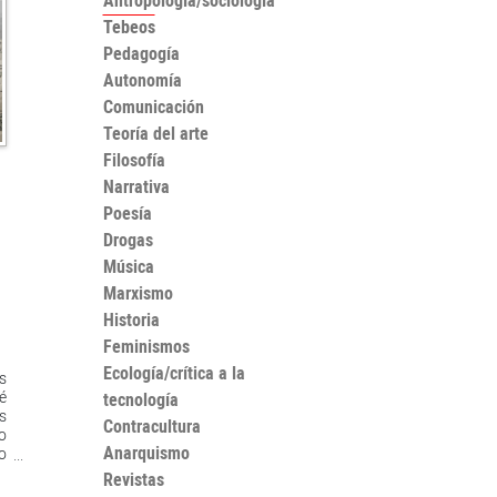
Antropología/sociología
Tebeos
Pedagogía
Autonomía
Comunicación
Teoría del arte
Filosofía
Narrativa
Poesía
Drogas
Música
Marxismo
Historia
Feminismos
Ecología/crítica a la
s
é
tecnología
s
Contracultura
o
Anarquismo
o
a
Revistas
r