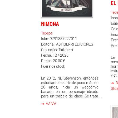
EL
primer test de embarazo? ¿Y qué
des
decir de Horace Wells, el dentista
pag
pionero de las operaciones bajo
Teb
mag
anestesia, que llevó a cabo sus
gra
Isb
primeros experimentos… consigo
Mon
NIMONA
Edit
mismo? ¿Seguimos hablando de
Cole
ciencia o rozamos ya la
Tebeos
inconsciencia? La pregunta
Ens
también se plantea en el caso de
Isbn: 9791387927011
Fech
Philip Zimbardo y su temible
Editorial: ASTIBERRI EDICIONES
Prec
experimento psicológico del
Colección: Txikiberri
«efecto Lucifer». Porque, a veces,
Fecha: 12 / 2025
los descubrimientos escapan
La 
incluso a quienes los
Precio: 20.00 €
men
engendraron…
Fuera de stock
horr
ent
víct
En 2012, ND Stevenson, entonces
con
estudiante de arte de poco más de
B
pala
20 años, inicia un webcómic
Stua
de l
basado en un personaje ideado
guí
para un trabajo de clase. Se trata
her
de Nimona, una joven revoltosa,
este
AA.VV.
aspirante a compinche de villano y
y s
metamorfa excepcional: puede
Col
transformarse en casi cualquier
cor