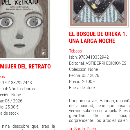
bla del pasado. [...] Es
almente novedoso. Se ve el
aje personal; el cine, la
itectura, las lecturas. Es muy
tico; por otra parte, parece
errealista. Los personajes
bién sostienen el relato».
EL BOSQUE DE OREKA 1.
dis, A vivir que son dos días
UNA LARGA NOCHE
dena SER) «Hay muchísima
ición. Plantea unos planos
Tebeos
eíbles, mirados desde el cielo, y
Isbn: 9788410332942
baja con un legado antiguo,
iendo que dialoguen los
Editorial: ASTIBERRI EDICIONES
 MUJER DEL RETRATO
uerdos. [...] Es una novela
Colección: None
regnada de sueños y de luz».
Fecha: 05 / 2026
eos
her Ferrero, Efecto Doppler
Precio: 20.00 €
io 3) «Un cómic maravilloso,
n: 9791387922443
 aún tratándose de una ópera
Fuera de stock
orial: Nórdica Libros
a. [...] Una obra de esta calidad
cción: None
 llamar la atención. [...] Se lo
Por primera vez, Hannah, una niñ
a: 05 / 2026
omiendo a todo el mundo».
de la ciudad, tiene que pasar e
ier Alonso, Territorio 9
io: 25.00 €
verano sola con su abuelo. Él es 
E)«Una novela gráfica
a de stock
guardián de un bosqu
ástica. Yo creo que la primera
sorprendente: los árboles salen 
uchas». Javier del Pino, A vivir
pasear cuando se aburren, lo
 niña descubre que, tras la
 son dos días (Cadena SER)
Sordo, Paco