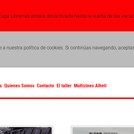
Fuga Librerias estará desactivada hasta la vuelta de las vaca
 a nuestra política de cookies. Si continúas navegando, acepta
s
Quienes Somos
Contacto
El taller
Multizines Alhelí