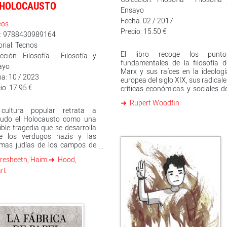
patagónicas, donde ubica l
 HOLOCAUSTO
estructurada (incluso en su
Ensayo
historia para documentarse: “L
inación) presenta un dibujo
que antes era una cuestió
Fecha: 02 / 2017
eos
nético que juega con el
meramente circunstancial, un
Precio: 15.50 €
bado y la arquitectura». Le
n: 9788430989164
historia que podía transcurrir al
de
orial: Tecnos
como en otro lugar rural de difíc
El libro recoge los punto
acceso, tras ese viaje a l
cción: Filosofía - Filosofía y
fundamentales de la filosofía d
Patagonia argentina se acab
ayo
Marx y sus raíces en la ideologí
convirtiendo en todo un personaj
a: 10 / 2023
europea del siglo XIX, sus radical
principal más”, confiesa Pac
io: 17.95 €
críticas económicas y sociales d
Roca. Detrás de la novela gráfic
capitalismo qUe inspiraron la
'El viaje' está gestándose u
Rupert Woodfin
revueltas del siglo XX.
proyecto de adaptación al cin
cultura popular retrata a
desde las productoras Estela Fil
udo el Holocausto como una
y Pólvora Films, todavía en lo
ible tragedia que se desarrolla
primeros compases de l
re los verdugos nazis y las
producción audiovisual.
imas judías de los campos de
centración. Dicho en pocas
resheeth, Haim
Hood,
bras: una singular aberración
rt
a historia. El Holocausto, una
a ilustrada, es una poderosa
ramienta que disuelve este
reotipo, explicando sus causas
u importancia hoy en día.
oca al Holocausto donde le
responde: en el centro de la