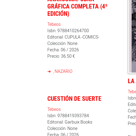
GRÁFICA COMPLETA (4ª
EDICIÓN)
Tebeos
Isbn: 9788410264700
Editorial: CUPULA -COMICS-
Colección: None
Fecha: 06 / 2026
Precio: 36.50 €
, NAZARIO
LA
Teb
CUESTIÓN DE SUERTE
Isb
Edit
Tebeos
Cole
Isbn: 9788419393784
Fech
Editorial: Garbuix Books
Prec
Colección: None
Fecha: 06 / 2026