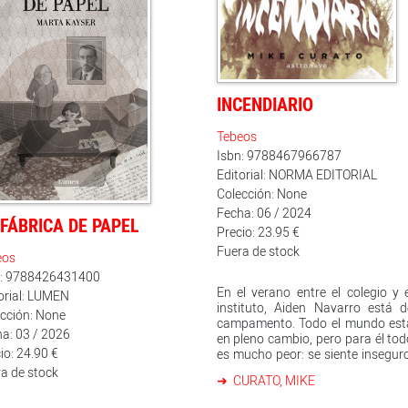
toria moderna europea y
ersal. Haim Bresheeth y Stuart
od, junto con las
aordinarias ilustraciones de
a Jansz, nos ofrecen una única
olvidable perspectiva de cómo
exionamos sobre la más oscura
INCENDIARIO
las sombras de la historia
ana. Su lectura conmovedora,
Tebeos
a y trágica es de lectura
Isbn: 9788467966787
igada para todo aquél que
Editorial: NORMA EDITORIAL
ee acercarse a esta tragedia
 continúa ejerciendo su
Colección: None
luencia tanto en diversos
Fecha: 06 / 2024
 FÁBRICA DE PAPEL
itos del panorama mundial,
Precio: 23.95 €
 en nuestras vidas.
Fuera de stock
eos
n: 9788426431400
En el verano entre el colegio y 
orial: LUMEN
instituto, Aiden Navarro está d
cción: None
campamento. Todo el mundo est
a: 03 / 2026
en pleno cambio, pero para él to
io: 24.90 €
es mucho peor: se siente insegur
unos matones no le dejan en paz 
a de stock
CURATO, MIKE
para colmo, no para de pensar e
Elias, su compañero de cuarto y 