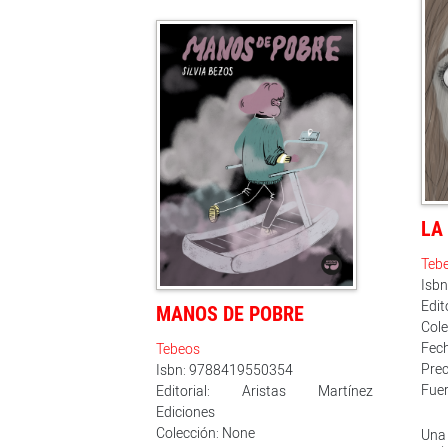
nie
tot
bag
arqu
poé
hip
tam
Peri
(Ca
amb
incr
tra
hac
LA
rec
imp
Teb
Est
(Rad
Isb
más
Edit
MANOS DE POBRE
prim
Cole
va a
Fech
Tebeos
rec
Jav
Prec
Isbn: 9788419550354
(RN
Fuer
Editorial: Aristas Martínez
fant
Ediciones
de m
Colección: None
Una
que