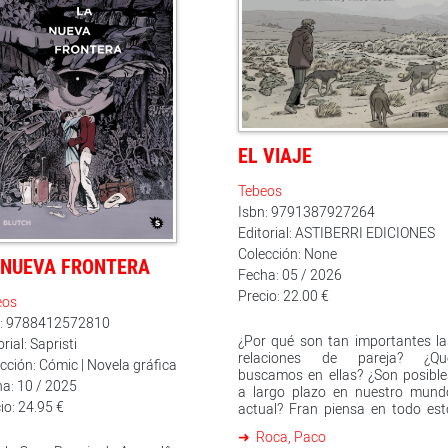
EL VIAJE
Tebeos
Isbn: 9791387927264
Editorial: ASTIBERRI EDICIONES
Colección: None
 NUEVA FRONTERA
Fecha: 05 / 2026
Precio: 22.00 €
eos
n: 9788412572810
¿Por qué son tan importantes la
orial: Sapristi
relaciones de pareja? ¿Qu
cción: Cómic | Novela gráfica
buscamos en ellas? ¿Son posible
a: 10 / 2025
a largo plazo en nuestro mund
io: 24.95 €
actual? Fran piensa en todo est
varado en un pequeño pueblo de l
Roca, Paco
Patagonia argentina tras se