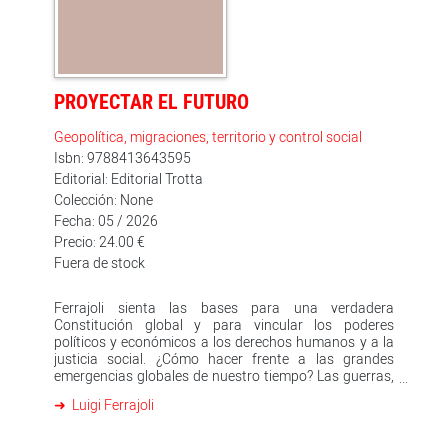
descolonización en Europa y del legado que aquellas
utopías dejaron en la imaginación política posterior.
PROYECTAR EL FUTURO
Geopolítica, migraciones, territorio y control social
Isbn: 9788413643595
Editorial: Editorial Trotta
Colección: None
Fecha: 05 / 2026
Precio: 24.00 €
Fuera de stock
Ferrajoli sienta las bases para una verdadera
Constitución global y para vincular los poderes
políticos y económicos a los derechos humanos y a la
justicia social. ¿Cómo hacer frente a las grandes
emergencias globales de nuestro tiempo? Las guerras,
las desigualdades, la crisis medioambiental, la
Luigi Ferrajoli
explotación laboral y las migraciones son fenómenos
catastróficos que traspasan las fronteras nacionales y
que los Estados no son capaces de gestionar. Mientras