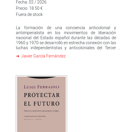
Fecha: 02 / 2026
Precio: 18.50 €
Fuera de stock
La formación de una conciencia anticolonial y
antiimperialista en los movimientos de liberación
nacional del Estado español durante las décadas de
1960 y 1970 se desarrolló en estrecha conexión con las
luchas independentistas y anticoloniales del Tercer
Mundo. Lejos de quedar confinados en dinámicas
Javier García Fernández
locales, los nacionalismos de izquierda incorporaron
ideas, estrategias y marcos teóricos procedentes de
Argelia, Cuba, Vietnam e Irlanda, gracias a redes de
exilio, intercambios intelectuales y espacios de
solidaridad internacionalista en ciudades como París,
La Habana, Lisboa, Argel, Ciudad de México y Trípoli.
Este ensayo recorre los casos de Euskal Herria,
Catalunya, Galiza, Canarias y Andalucía para mostrar
cómo estos movimientos elaboraron una
interpretación propia del colonialismo interno y
articularon proyectos de emancipación nacional desde
claves antiimperialistas. A través de documentos como
la Carta de Brest y experiencias como el
panafricanismo guanche o el panarabismo andaluz,
este trabajo propone una relectura de la