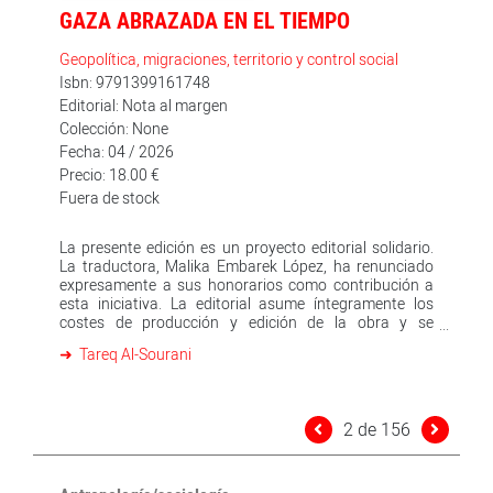
GAZA ABRAZADA EN EL TIEMPO
Geopolítica, migraciones, territorio y control social
Isbn: 9791399161748
Editorial: Nota al margen
Colección: None
Fecha: 04 / 2026
Precio: 18.00 €
Fuera de stock
La presente edición es un proyecto editorial solidario.
La traductora, Malika Embarek López, ha renunciado
expresamente a sus honorarios como contribución a
esta iniciativa. La editorial asume íntegramente los
costes de producción y edición de la obra y se
compromete a destinar a UNRWA (Agencia de
Tareq Al-Sourani
Naciones Unidas para la población refugiada de
Palestina en Oriente Próximo) la totalidad de los
importes efectivamente percibidos por la venta de esta
edición, como apoyo a su labor humanitaria en Gaza.
2 de 156
«No hay página que no conmueva al mismo tiempo la
razón y el corazón del lector, tanto en la transmisión
del dolor y la injusticia como en el recuerdo de una
belleza que quienes han conocido Gaza pueden