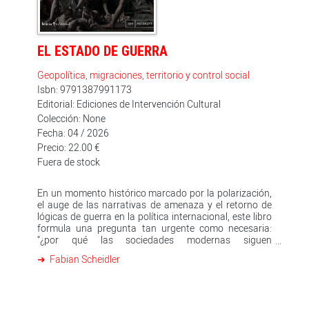
EL ESTADO DE GUERRA
Geopolítica, migraciones, territorio y control social
Isbn: 9791387991173
Editorial: Ediciones de Intervención Cultural
Colección: None
Fecha: 04 / 2026
Precio: 22.00 €
Fuera de stock
En un momento histórico marcado por la polarización,
el auge de las narrativas de amenaza y el retorno de
lógicas de guerra en la política internacional, este libro
formula una pregunta tan urgente como necesaria:
“¿por qué las sociedades modernas siguen
produciendo enemigos incluso cuando afirman buscar
Fabian Scheidler
la paz?” Fabian Scheidler desmantela con rigor y
claridad cómo los estados, los medios de
comunicación y las instituciones de seguridad
alimentan dinámicas que convierten la diferencia en