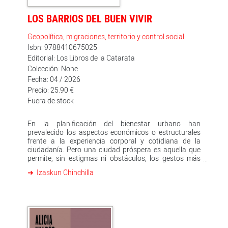
LOS BARRIOS DEL BUEN VIVIR
Geopolítica, migraciones, territorio y control social
Isbn: 9788410675025
Editorial: Los Libros de la Catarata
Colección: None
Fecha: 04 / 2026
Precio: 25.90 €
Fuera de stock
En la planificación del bienestar urbano han
prevalecido los aspectos económicos o estructurales
frente a la experiencia corporal y cotidiana de la
ciudadanía. Pero una ciudad próspera es aquella que
permite, sin estigmas ni obstáculos, los gestos más
básicos que sostienen la vida. En ella no solo
Izaskun Chinchilla
intervienen decisiones estratégicas, sino decisiones
vitales esenciales para los entornos urbanos y sus
habitantes. Desde la perspectiva del buen vivir,
concepto andino de raíz quechua (sumak kawsay),
este libro articula diferentes propuestas para la
regeneración, rehabilitación y diseño ex novo de los
barrios a partir de ocho funciones fundamentales de la