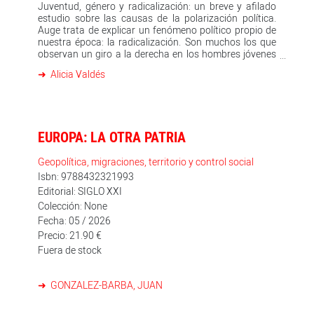
Juventud, género y radicalización: un breve y afilado
material de los elementos del espacio público. Colabora
estudio sobre las causas de la polarización política.
internacionalmente con instituciones,
Auge trata de explicar un fenómeno político propio de
administraciones y asociaciones civiles en el desarrollo
nuestra época: la radicalización. Son muchos los que
de proyectos y estrategias de regeneración urbana,
observan un giro a la derecha en los hombres jóvenes
desde una agenda ecológica, social y orientada a la
(y a la izquierda en las mujeres), y sitúan el principal
construcción de comunidad. Es autora de La ciudad de
Alicia Valdés
motivo en el impacto del feminismo. Este libro, no
los cuidados (Catarata, 2021).
obstante, emprende un análisis crítico de este
fenómeno, e incorpora internet, la politización de los
afectos, la mercantilización de las identidades, la
cancelación del futuro, la precariedad y las crisis
EUROPA: LA OTRA PATRIA
económicas para arrojar luz sobre los violentos giros
políticos de la actualidad. -------------- La colección
Endebate es el hogar de aquellos textos breves que
Geopolítica, migraciones, territorio y control social
presentan una opinión, defienden una actitud o
Isbn: 9788432321993
cuentan una historia, pero son más un aperitivo que un
Editorial: SIGLO XXI
banquete, estimulan la conversación más que saciarla
Colección: None
e inician un festín (que no clausuran). Como los
Fecha: 05 / 2026
mejores bocados, entran por los ojos y dejan un largo
poso en el paladar.
Precio: 21.90 €
Fuera de stock
GONZALEZ-BARBA, JUAN