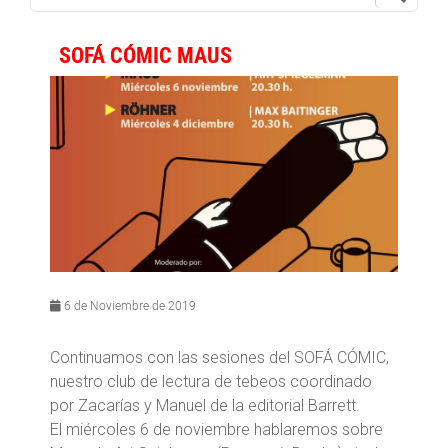
SOFÁ CÓMIC MAUS
6 de Noviembre de 2019
Continuamos con las sesiones del SOFÁ CÓMIC,
nuestro club de lectura de tebeos coordinado
por Zacarías y Manuel de la editorial Barrett.
El miércoles 6 de noviembre hablaremos sobre