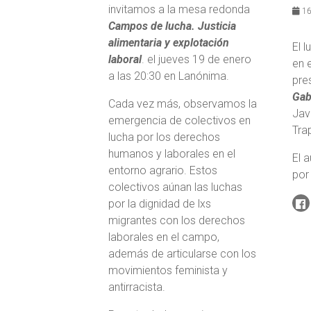
invitamos a la mesa redonda
16
Campos de lucha. Justicia
alimentaria y explotación
El l
laboral
. el jueves 19 de enero
en e
a las 20:30 en Lanónima.
pre
Gab
Cada vez más, observamos la
Jav
emergencia de colectivos en
Tra
lucha por los derechos
humanos y laborales en el
El 
entorno agrario. Estos
por
colectivos aúnan las luchas
por la dignidad de lxs
migrantes con los derechos
laborales en el campo,
además de articularse con los
movimientos feminista y
antirracista.