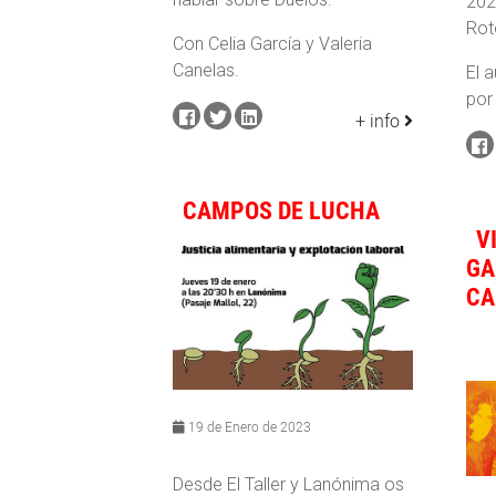
202
Rot
Con Celia García y Valeria
Canelas.
El 
por
+ info
CAMPOS DE LUCHA
V
GA
CA
19 de Enero de 2023
Desde El Taller y Lanónima os