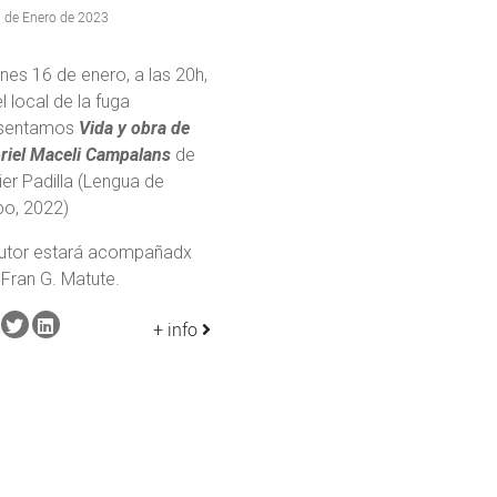
 de Enero de 2023
unes 16 de enero, a las 20h,
l local de la fuga
sentamos
Vida y obra de
riel Maceli Campalans
de
ier Padilla (Lengua de
po, 2022)
autor estará acompañadx
 Fran G. Matute.
+ info