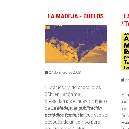
LA MADEJA - DUELOS
L
/ 
27 de Enero de 2023
26
El viernes 27 de enero, a las
20h, en Lanónima,
El j
presentamos el nuevo número
loc
de
La Madeja, la publicación
los
periódica feminista
, que vuelve
Ant
después de un tiempo para
esc
hablar sobre Duelos.