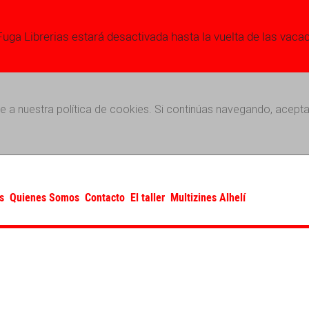
Fuga Librerias estará desactivada hasta la vuelta de las vaca
e a nuestra política de cookies. Si continúas navegando, acepta
s
Quienes Somos
Contacto
El taller
Multizines Alhelí