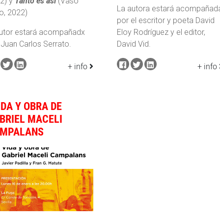
2) y
Tanto es así
(Vaso
La autora estará acompañad
o, 2022)
por el escritor y poeta David
autor estará acompañadx
Eloy Rodríguez y el editor,
 Juan Carlos Serrato.
David Vid.
+ info
+ info
IDA Y OBRA DE
BRIEL MACELI
MPALANS