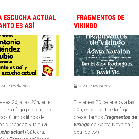
A ESCUCHA ACTUAL
FRAGMENTOS DE
TANTO ES ASÍ
VIKINGO
 de Enero de 2023
20 de Enero de 2023
ueves 26, a las 20h, en el
El viernes 20 de enero, a las
al de la fuga presentamos
20h, en el local de la fuga
 dos últimos libros de
presentamos
Fragmentos de
onio Méndez Rubio
La
vikingo
de Ágata Navalón (El
ucha actual
(Cátedra,
petit editor)