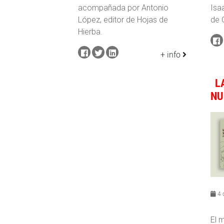
acompañada por Antonio
Isa
López, editor de Hojas de
de 
Hierba.
+ info
L
NU
4 
El m