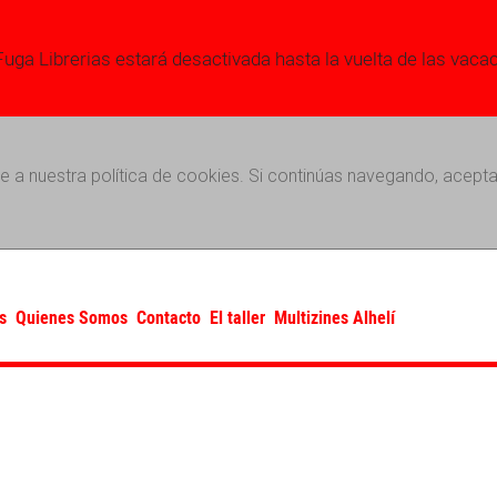
Fuga Librerias estará desactivada hasta la vuelta de las vaca
e a nuestra política de cookies. Si continúas navegando, acepta
s
Quienes Somos
Contacto
El taller
Multizines Alhelí