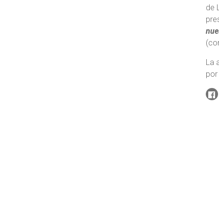
de 
pre
nue
(co
La 
por