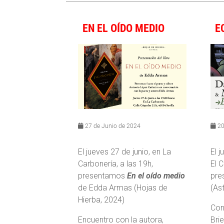
EN EL OÍDO MEDIO
E
27 de Junio de 2024
20
El jueves 27 de junio, en La
El j
Carbonería, a las 19h,
El 
presentamos
En el oído medio
pre
de Edda Armas (Hojas de
(Ast
Hierba, 2024)
Con
Encuentro con la autora,
Bri