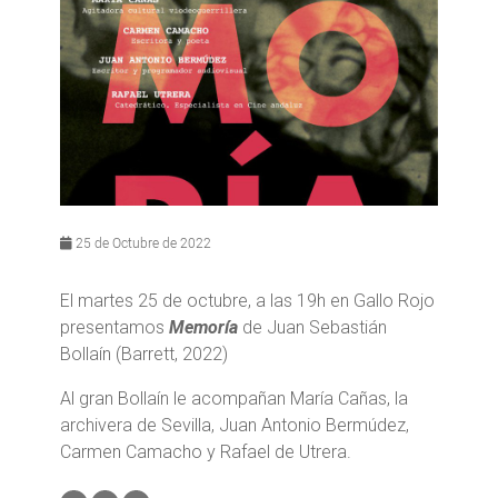
25 de Octubre de 2022
El martes 25 de octubre, a las 19h en Gallo Rojo
presentamos
Memoría
de Juan Sebastián
Bollaín (Barrett, 2022)
Al gran Bollaín le acompañan María Cañas, la
archivera de Sevilla, Juan Antonio Bermúdez,
Carmen Camacho y Rafael de Utrera.