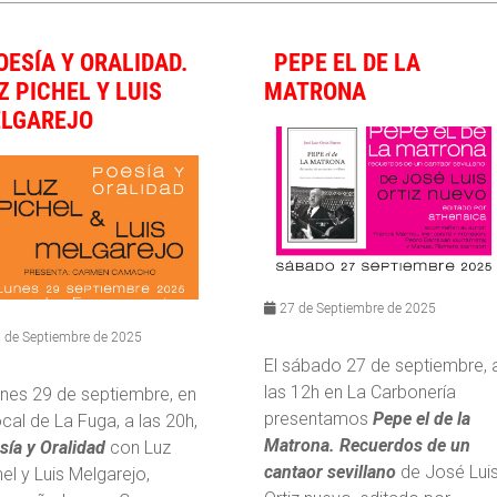
OESÍA Y ORALIDAD.
PEPE EL DE LA
Z PICHEL Y LUIS
MATRONA
LGAREJO
27 de Septiembre de 2025
 de Septiembre de 2025
El sábado 27 de septiembre, 
las 12h en La Carbonería
lunes 29 de septiembre, en
presentamos
Pepe el de la
ocal de La Fuga, a las 20h,
Matrona. Recuerdos de un
sía y Oralidad
con Luz
cantaor sevillano
de José Lui
el y Luis Melgarejo,