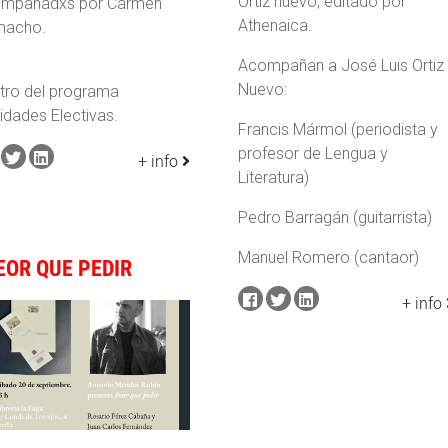
Ortiz nuevo, editado por
mpañadxs por Carmen
Athenaica.
macho.
Acompañan a José Luis Ortiz
Nuevo:
tro del programa
nidades Electivas.
Francis Mármol (periodista y
profesor de Lengua y
+ info
Literatura)
Pedro Barragán (guitarrista)
Manuel Romero (cantaor)
EOR QUE PEDIR
+ info