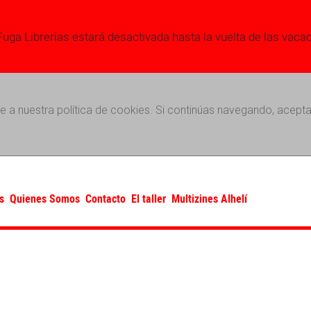
Fuga Librerias estará desactivada hasta la vuelta de las vaca
e a nuestra política de cookies. Si continúas navegando, acepta
s
Quienes Somos
Contacto
El taller
Multizines Alhelí