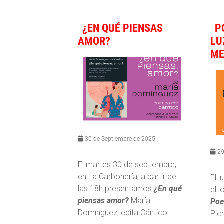
¿EN QUÉ PIENSAS
P
AMOR?
LU
ME
30 de Septiembre de 2025
29
El martes 30 de septiembre,
en La Carbonería, a partir de
El 
las 18h presentamos
¿En qué
el l
piensas amor?
María
Poe
Domínguez, edita Cántico.
Pich