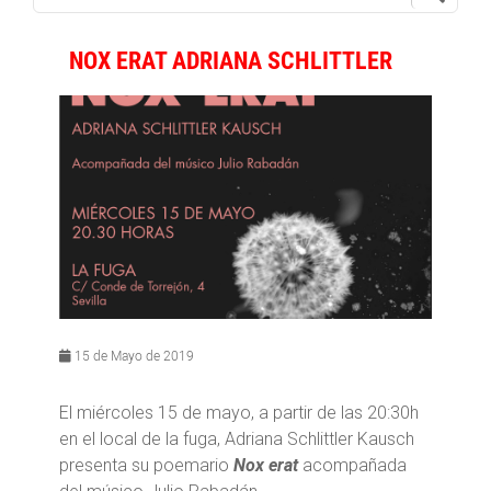
NOX ERAT ADRIANA SCHLITTLER
15 de Mayo de 2019
El miércoles 15 de mayo, a partir de las 20:30h
en el local de la fuga, Adriana Schlittler Kausch
presenta su poemario
Nox erat
acompañada