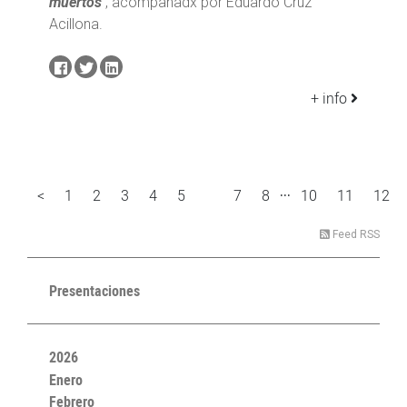
muertos
, acompañadx por Eduardo Cruz
Acillona.
+ info
...
<
1
2
3
4
5
7
8
10
11
12
6
Feed RSS
Presentaciones
2026
Enero
Febrero