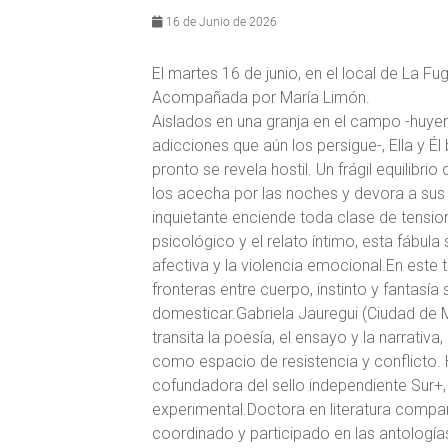
16 de Junio de 2026
El martes 16 de junio, en el local de La Fu
Acompañada por María Limón.
Aislados en una granja en el campo -huy
adicciones que aún los persigue-, Ella y Él
pronto se revela hostil. Un frágil equilibr
los acecha por las noches y devora a sus an
inquietante enciende toda clase de tensio
psicológico y el relato íntimo, esta fábula 
afectiva y la violencia emocional.En este tr
fronteras entre cuerpo, instinto y fantasí
domesticar.Gabriela Jauregui (Ciudad de Mé
transita la poesía, el ensayo y la narrati
como espacio de resistencia y conflicto.
cofundadora del sello independiente Sur+, 
experimental.Doctora en literatura compara
coordinado y participado en las antologías