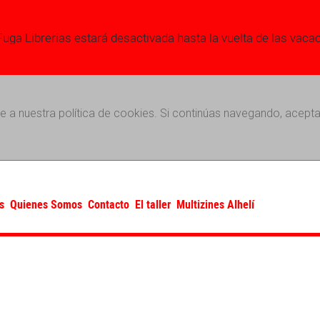
Fuga Librerias estará desactivada hasta la vuelta de las vaca
e a nuestra política de cookies. Si continúas navegando, acepta
s
Quienes Somos
Contacto
El taller
Multizines Alhelí