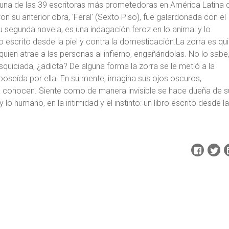
una de las 39 escritoras más prometedoras en América Latina 
n su anterior obra, 'Feral' (Sexto Piso), fue galardonada con el
su segunda novela, es una indagación feroz en lo animal y lo
bro escrito desde la piel y contra la domesticación.La zorra es qu
quien atrae a las personas al infierno, engañándolas. No lo sabe
esquiciada, ¿adicta? De alguna forma la zorra se le metió a la
poseída por ella. En su mente, imagina sus ojos oscuros,
y la conocen. Siente como de manera invisible se hace dueña de s
 lo humano, en la intimidad y el instinto: un libro escrito desde la