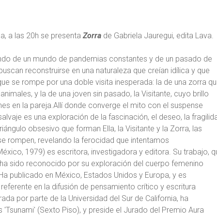
ga, a las 20h se presenta
Zorra
de Gabriela Jauregui, edita Lava.
endo de un mundo de pandemias constantes y de un pasado de
 buscan reconstruirse en una naturaleza que creían idílica y que
io que se rompe por una doble visita inesperada: la de una zorra q
imales, y la de una joven sin pasado, la Visitante, cuyo brillo
nes en la pareja.Allí donde converge el mito con el suspense
salvaje es una exploración de la fascinación, el deseo, la fragilid
iángulo obsesivo que forman Ella, la Visitante y la Zorra, las
a se rompen, revelando la ferocidad que intentamos
xico, 1979) es escritora, investigadora y editora. Su trabajo, q
va, ha sido reconocido por su exploración del cuerpo femenino
 Ha publicado en México, Estados Unidos y Europa, y es
referente en la difusión de pensamiento crítico y escritura
da por parte de la Universidad del Sur de California, ha
 'Tsunami' (Sexto Piso), y preside el Jurado del Premio Aura