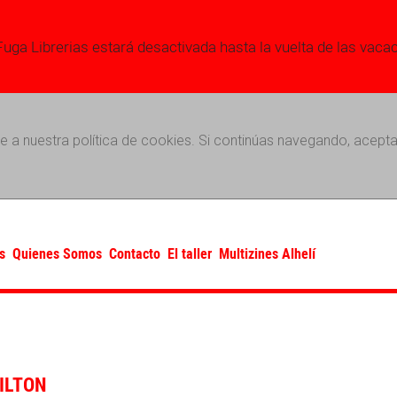
Fuga Librerias estará desactivada hasta la vuelta de las vaca
e a nuestra política de cookies. Si continúas navegando, acepta
s
Quienes Somos
Contacto
El taller
Multizines Alhelí
ILTON