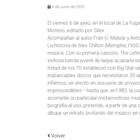
6 de Junio de 2025
El viernes 6 de junio, en el local de La Fu
Moreno, editado por Sílex
Acompañan al autor Fran G. Matute y Ant
La historia de Alex Chilton (Memphis,1950
música. Con su primera canción,
The Lette
exitosa banda juvenil de laque acabaría 
mitad de los 70 estableció con Big Star u
inabarcables discos que necesitaron 20 a
infiernos, se enroló en una serie de proy
imprescindibles— hasta que, en1982, la c
acometer su particular metamorfosis musi
biografía al uso, pretende, a partir de una 
dibujar un retrato profundo del músico sin
Volver