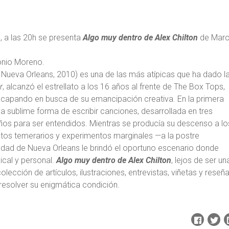
ga, a las 20h se presenta
Algo muy dentro de Alex Chilton
de Mar
onio Moreno.
; Nueva Orleans, 2010) es una de las más atípicas que ha dado l
r
, alcanzó el estrellato a los 16 años al frente de The Box Tops,
escapando en busca de su emancipación creativa. En la primera
na sublime forma de escribir canciones, desarrollada en tres
ños para ser entendidos. Mientras se producía su descenso a lo
ectos temerarios y experimentos marginales —a la postre
iudad de Nueva Orleans le brindó el oportuno escenario donde
cal y personal.
Algo muy dentro de Alex Chilton
, lejos de ser un
colección de artículos, ilustraciones, entrevistas, viñetas y reseña
 resolver su enigmática condición.