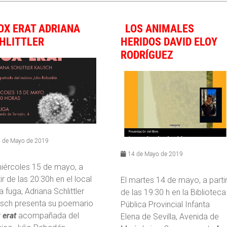
OX ERAT ADRIANA
LOS ANIMALES
HLITTLER
HERIDOS DAVID ELOY
RODRÍGUEZ
 de Mayo de 2019
14 de Mayo de 2019
miércoles 15 de mayo, a
ir de las 20:30h en el local
El martes 14 de mayo, a parti
a fuga, Adriana Schlittler
de las 19:30 h en la Biblioteca
sch presenta su poemario
Pública Provincial Infanta
 erat
acompañada del
Elena de Sevilla, Avenida de