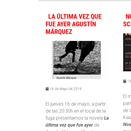
LA ÚLTIMA VEZ QUE
N
FUE AYER AGUSTÍN
SC
MÁRQUEZ
15
16 de Mayo de 2019
El 
part
El jueves 16 de mayo, a partir
de l
de las 20:30h en el local de la
Kau
fuga presentamos la novela
La
Nox
última vez que fue ayer
de