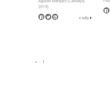
mús
Agustín Márquez (Candaya,
2019)
+ info
<
1
2