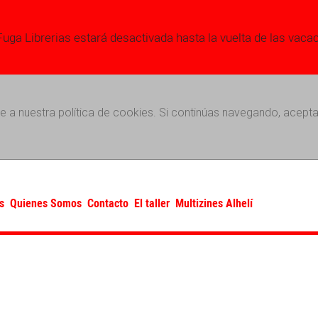
Fuga Librerias estará desactivada hasta la vuelta de las vaca
e a nuestra política de cookies. Si continúas navegando, acepta
s
Quienes Somos
Contacto
El taller
Multizines Alhelí