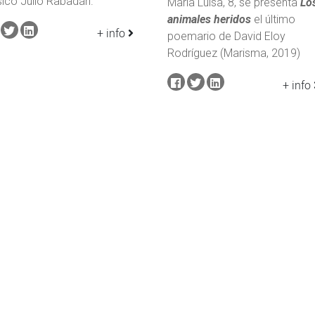
ico Julio Rabadán.
María Luisa, 8, se presenta
Lo
animales heridos
el último
+ info
poemario de David Eloy
Rodríguez (Marisma, 2019)
+ info