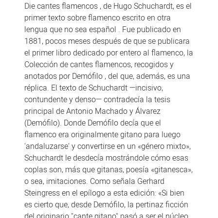
Die cantes flamencos , de Hugo Schuchardt, es el
primer texto sobre flamenco escrito en otra
lengua que no sea español . Fue publicado en
1881, pocos meses después de que se publicara
el primer libro dedicado por entero al flamenco, la
Colección de cantes flamencos, recogidos y
anotados por Demófilo , del que, además, es una
réplica. El texto de Schuchardt —incisivo,
contundente y denso— contradecía la tesis
principal de Antonio Machado y Álvarez
(Demófilo). Donde Demófilo decía que el
flamenco era originalmente gitano para luego
'andaluzarse' y convertirse en un «género mixto»,
Schuchardt le desdecía mostrándole cómo esas
coplas son, más que gitanas, poesía «gitanesca»,
o sea, imitaciones. Como señala Gerhard
Steingress en el epílogo a esta edición: «Si bien
es cierto que, desde Demófilo, la pertinaz ficción
del originario "cante gitano" pasó a ser el núcleo