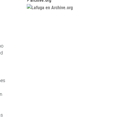
archive.org
no
ad
nes
ón
ás