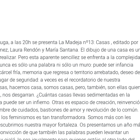
a Fuga, a las 20h se presenta La Madeja nº13: Casas , editado por
nez, Laura Rendón y María Santana. El dibujo de una casa es u
alizar. Pero esta aparente sencillez se enfrenta a la complejid
nunca es sólo una palabra ni sólo un muro: puede ser infancia
cárcel fría, memoria que regresa o territorio arrebatado, deseo de
ugar de seguridad: a veces es el recordatorio de nuestra
sas, hacemos casa, somos casas, pero, también, son ellas quie
 nos desgarran. ¿Cuántas casas llevas sedimentadas en la
 puede ser un infierno. Otras es espacio de creación, reinvenci
imbre de cuidados, bastiones de amor y revolución de lo común.
on los feminismos es tan transformadora. Somos más con les
descubrimos nuestra mayor fortaleza. Os presentamos un año m
onvicción de que también las palabras pueden levantar un
y ojalá, lo sea igualmente para quienes estáis al otro lado del