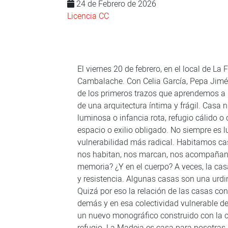
24 de Febrero de 2026
Licencia CC
El viernes 20 de febrero, en el local de L
Cambalache. Con Celia García, Pepa Jimé
de los primeros trazos que aprendemos a re
de una arquitectura íntima y frágil. Casa 
luminosa o infancia rota, refugio cálido o 
espacio o exilio obligado. No siempre es l
vulnerabilidad más radical. Habitamos ca
nos habitan, nos marcan, nos acompañan,
memoria? ¿Y en el cuerpo? A veces, la casa
y resistencia. Algunas casas son una urd
Quizá por eso la relación de las casas c
demás y en esa colectividad vulnerable 
un nuevo monográfico construido con la c
refugio. La Madeja es casa para nosotras, 