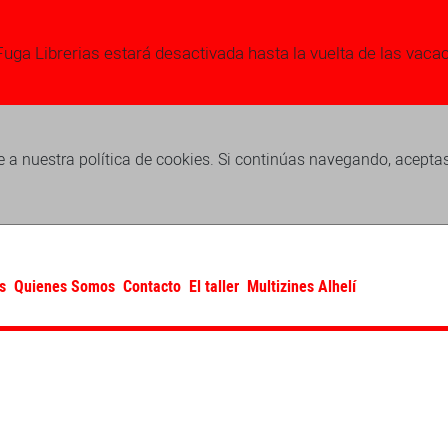
Fuga Librerias estará desactivada hasta la vuelta de las vaca
 a nuestra política de cookies. Si continúas navegando, acepta
s
Quienes Somos
Contacto
El taller
Multizines Alhelí