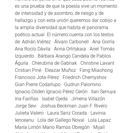
es una prueba de que la poesía vive un momento
de intensidad y de asombro, de riesgo y de
hallazgo y con esta unión queremos dar cobijo a
la amplia diversidad que habita el panorama
poético actual. El número cuenta con los textos
de: Adrián Viéitez · Álvaro Carbonell · Ana Gorría ·
Ana Rocío Dávila · Anna Orlitskaia · Ariel Tomás
Izquierdo · Bárbara Arango Candela de Pablos
Águila · Cherubina de Gabriak · Christine Lavant ·
Cristian Piné · Eleazar Muñoz · Fang Miaohong
Francisco Jota-Pérez · Friedrich Chernyshov ·
Gian Pierre Codarlupo · Gudrun Palomino ·
Ignacio Oliden Ignacio Pérez Cerón · Ilan Serruya ·
Iria Fariñas · Isabel Ojeda · Jimena Villazón ·
Jorge Sevi · Joshua Beckman Juan F. Rivero ·
Julieta Valero · Laura Sanz Corada · Lavinia
Ienceanu · Lola del Gallego Noval · Lola Lapaz ·
María Limón Mario Ramos Obregón · Mijaíl