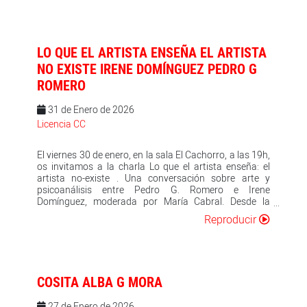
expensas de la libertad ni de la justicia social.
creando) una bolsa de sustrato lingüístico, cognitivo e
intuitivo que irá creciendo y fertilizándose a lo largo del
tiempo. Un mantillo para sí misma y para el ser con
quien se comparte, ese que lee y que crea, a su vez,
LO QUE EL ARTISTA ENSEÑA EL ARTISTA
otro foso de abono. Un continuo generar que se
trasvasa en el flujo creación-muerte y que constituye la
NO EXISTE IRENE DOMÍNGUEZ PEDRO G
esfera grandiosa de la vida y de aquello que la nombra:
ROMERO
alumbrar-consumirse. «El artista es la tierra,
parturienta, que alumbra todo», diría Tsvietáieva. La
31 de Enero de 2026
poesía de Tere Irastortza funciona como una turbina
que aprovecha la fuerza motriz del dolor, del hambre,
Licencia CC
de la muerte o del amor para ofrecer un cuerpo poético
al tanto del tumulto que es el mundo.
El viernes 30 de enero, en la sala El Cachorro, a las 19h,
os invitamos a la charla Lo que el artista enseña: el
artista no-existe . Una conversación sobre arte y
psicoanálisis entre Pedro G. Romero e Irene
Domínguez, moderada por María Cabral. Desde la
Biblioteca de Orientación Lacaniana de Sevilla en
Reproducir
colaboración con la librería La Fuga se propone esta
conversación entre arte y psicoanálisis partiendo de
una idea provocadora: el artista no tiene un ser,
imposible fijarlo a una identidad, o a un hecho
ontológico. El artista ex-iste; su trabajo opera en el
COSITA ALBA G MORA
borde de lo imposible y tiene efectos en la cultura y el
lazo social. Irene Domínguez, psicoanalista lacaniana,
27 de Enero de 2026
en su libro Recorridos de la sublimación situa “al