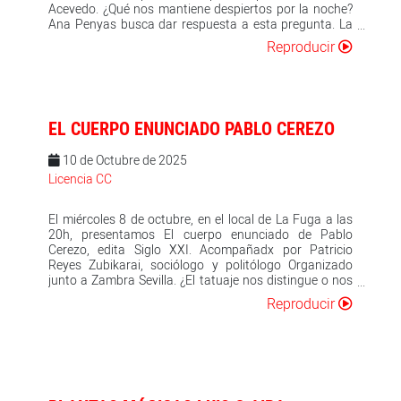
Acevedo. ¿Qué nos mantiene despiertos por la noche?
Ana Penyas busca dar respuesta a esta pregunta. La
autora dirige su mirada atenta, crítica y reveladora
Reproducir
hacia el insomnio, la angustia compartida que se ha
convertido en uno de los grandes males de nuestra era.
En vela es una historia coral que transcurre durante
seis noches y un día. Las horas sin dormir revelan
situaciones de precariedad laboral, incertidumbre y
EL CUERPO ENUNCIADO PABLO CEREZO
desigualdades sociales que a menudo se transforman
en fantasmas. Además, la falta de desconexión de las
10 de Octubre de 2025
pantallas y el consumo de ansiolíticos como
herramienta para sostener la vida dejan una huella
Licencia CC
profunda en la salud mental. Ana Penyas, Premio
Nacional del Cómic 2018 por Estamos todas bien ,
El miércoles 8 de octubre, en el local de La Fuga a las
vuelve a poner el foco con su reconocido trabajo
20h, presentamos El cuerpo enunciado de Pablo
gráfico en una realidad compleja, convirtiendo su obra
Cerezo, edita Siglo XXI. Acompañadx por Patricio
en un aparato crítico y poético. La multipremiada
Reyes Zubikarai, sociólogo y politólogo Organizado
autora acumula los siguientes reconocimientos:
junto a Zambra Sevilla. ¿El tatuaje nos distingue o nos
Premio Angouleme Éco-Fauve RAJA 2023 por Todo
une? ¿Qué dice sobre nuestra relación con el trabajo?
bajo el sol , Premio ACDCómic mejor obra nacional
Reproducir
¿Y con lo político? ¿Nos tatuamos porque tenemos
2021 por Todo bajo el sol , Premio Nacional de Cómic
miedo del olvido y del paso del tiempo? ¿Puede el
2018 por Estamos todas bien y el Premio FNAC-
tatuaje ayudarnos a explicar el Brexit? ¿Tienen algo en
Salamandra Graphic 2017 por Estamos todas bien .
común los tatuajes y las teorías de la conspiración? ¿Y
si el mito de Narciso fuese exactamente al revés de
cómo nos lo han contado? Desde hace poco más de un