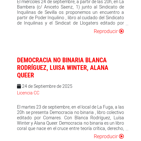
empezaban a plasmarse los primeros signos de un
El miércoles 24 de septiembre, a partir de las 20h, en La
conocimiento que se alimentaba ya de hemerotecas y
Bambera (c/ Aniceto Saenz, 1) junto al Sindicato de
archivos, no de tópicos y lugares comunes fosilizados.
Inquilinas de Sevilla os proponemos un encuentro a
El cantaor José Núñez Meléndez, «Pepe el de la
partir de Poder Inquilino , libro al cuidado del Sindicato
Matrona», nació en Sevilla el 4 de julio de 1887. A los
de Inquilinas y el Sindicat de Llogaters editado por
doce años hacía ya bolos y andarríos. En 1906 se fue a
Traficantes de Sueños. ¿Qué significa luchar por la
Reproducir
Madrid a cantar a Naranjero y en el 14 decidió irse a
vivienda en un mundo donde nuestras casas son
tomar café a La Habana. Vivió de las juergas y las
mercancías? En este libro, los sindicatos de inquilinas
fiestas y conoció a todos los flamencos: a don Antonio
nos proponen reimaginar la vivienda como un derecho
Chacón y Manuel Torre, a Pastora Pavón y su hermano
y no como un privilegio. Para ello hemos de analizar las
Tomás… Su vida, que aquí se cuenta, es la hermosa
dinámicas económicas que gobiernan el techo bajo el
DEMOCRACIA NO BINARIA BLANCA
epopeya de un hombre que vivió al aire de la libertad y
que vivimos, entender los procesos que nos expulsan
en los fecundos territorios del flamenco. Su grito
de nuestras casas y desenmascarar a los actores que
RODRÍGUEZ, LUISA WINTER, ALANA
trianero, primitivo y feroz, clavado está en la conciencia
se lucran con una de nuestras necesidades más
QUEER
de los tonos, corriendo por las azoteas del arte.
básicas. Además resulta imprescindible comprender la
fuerza de nuestras herramientas colectivas: el
24 de Septiembre de 2025
sindicalismo de base y el poder popular. Desde la
financiarización hasta las resistencias cotidianas, en
Licencia CC
este volumen vas a encontrar análisis, experiencias y
estrategias para transformar la indignación en acción
El martes 23 de septiembre, en el local de La Fuga, a las
colectiva. Porque la lucha por una ciudad habitable
20h se presenta Democracia no binaria , libro colectivo
empieza desde abajo y no puede esperar. Es nuestro
editado por Comares. Con Blanca Rodríguez, Luísa
momento.
Winter y Alana Queer. Democracia no binaria es un libro
coral que nace en el cruce entre teoría crítica, derecho,
filosofía política y experiencia vivida. Su punto de
Reproducir
partida fie una experiencia situada que friccionó los