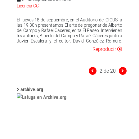
que se atreva de desarmar el binarismo y a inventar, en
hacerse la pregunta por la tensión del sentido.
Licencia CC
compañía, nuevas formas de comunidad, nuevas
formas de cuidadanía .
El jueves 18 de septiembre, en el Auditorio del CICUS, a
las 19:30h presentamos El arte de pregonar de Alberto
del Campo y Rafael Cáceres, edita El Paseo. Intervienen
lxs autorxs, Alberto del Campo y Rafaél Cáceres junto a
Javier Escalera y el editor, David González Romero.
Desde antiguo, la plaza, la calle, el mercado, y aun las
Reproducir
ferias y las fiestas, fueron los contextos habituales
para comprar y vender todo tipo de género. Si los
vendedores con puestos fijos podían o no pregonar su
mercancía, dado que los clientes habituales conocían
2 de 20
el lugar donde se ubicaban y el género que
despachaban, los ambulantes estaban casi obligados
a hacerse notar y a atraer al público. Hay que tener en
cuenta que durante siglos solo una minoría sabía leer y
archive.org
escribir, por lo que los pregones constituían la única
manera de informar y publicitar la mercancía, y con ello
su calidad, su precio y otras virtudes que el vendedor
consideraba apropiadas para convencer a los posibles
clientes. El pregón –del latín praeconium– es, por lo
tanto, la forma de publicidad más antigua. Este libro
constituye un pionero análisis histórico y
antropológico de los vendedores callejeros y
ambulantes, así como del singular género oral que les