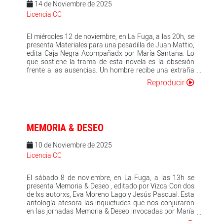
oficio amenazado por los infectados y los cultos
14 de Noviembre de 2025
capítulo a capítulo, nos hacen cómplices de su historia,
postapocalípticos que trafican con ellos. Vincent
Licencia CC
de sus alegrías, tormentos o esperanzas.
Benton, un hombre sin techo, despierta en un limbo
blanco cuando una voz cenital le interpela. El inicio de
este diálogo será el comienzo de un angustioso
El miércoles 12 de noviembre, en La Fuga, a las 20h, se
interrogatorio puzzle que irá desvelando las
presenta Materiales para una pesadilla de Juan Mattio,
intenciones de su enigmático interlocutor. En Imago ,
edita Caja Negra Acompañadx por María Santana. Lo
Albarracín plantea una nueva distopía en una sociedad
que sostiene la trama de esta novela es la obsesión
formada por clones humanoides. Naces, vives, mueres.
frente a las ausencias. Un hombre recibe una extraña
Es el ciclo inapelable para todo ser. Pero en una
herencia de una mujer a la que alguna vez amó. Se
Reproducir
sociedad de clones humanoides cuya completa
trata de una investigación inconclusa sobre cómo un
existencia es programada de principio a fin, uno de
grupo de escritores, lingüistas y psicólogos
ellos se pregunta: “¿Esto es todo?” A veces un solo
colaboraron con la dictadura militar argentina del 76
individuo puede marcar la diferencia y cambiar el
para elaborar un sistema de escuchas capaz de
destino del resto, pero también se arriesga a pagar el
detectar palabras disidentes en conversaciones
MEMORIA & DESEO
precio más alto por ello, ser el único conocedor de una
telefónicas. En su intento por ordenar y continuar ese
verdad imposible de soportar. Con esta nueva
trabajo, el narrador se pierde en laberintos del pasado
referencia Bad Auteur continua con su viaje editorial
10 de Noviembre de 2025
que conectan a su vez con otro fantasma: el de
con tiradas limitadas, cuidadas y pensadas para
Haruka, una hacker japonesa que en el año 2036 pasa
Licencia CC
disfrutar de la imaginación de unas historias que
a la clandestinidad luego de haber creado, junto con un
conectan lo mejor de la ciencia ficción con ilustraciones
equipo de programadores, una red social inmersiva
creadas para dar vida a sus personajes.
El sábado 8 de noviembre, en La Fuga, a las 13h se
que permite incluso interactuar con los muertos. En
presenta Memoria & Deseo , editado por Vizca Con dos
Materiales para una pesadilla el mundo real se funde
de lxs autorxs, Eva Moreno Lago y Jesús Pascual. Esta
con el virtual porque ambos son el producto de una
antología atesora las inquietudes que nos conjuraron
construcción narrativa, hecha tanto de lenguaje
en las jornadas Memoria & Deseo invocadas por María
ordinario como del de la programación. A partir de
Rosón en diciembre/2023 y enero/2024. Una junta
personajes que deambulan en busca de espectros