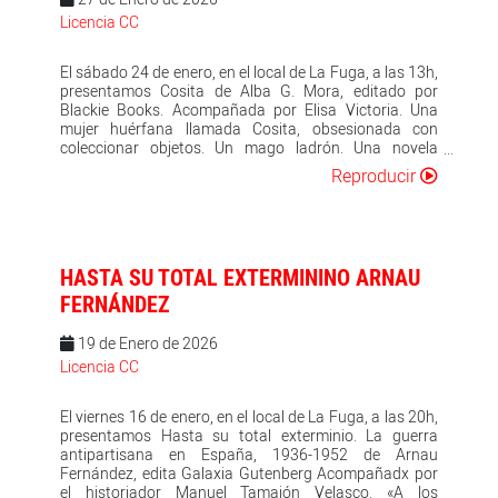
artista” del lado de “la mujer” y “el psicoanalista”. El
Licencia CC
artista opera con un saber-hacer-ahí, con aquello que
no se deja atrapar del todo por les leyes del sentido,
El sábado 24 de enero, en el local de La Fuga, a las 13h,
pone a trabajar lo que no va para producir una nueva
presentamos Cosita de Alba G. Mora, editado por
forma. En este sentido la operación sublimatoria del
Blackie Books. Acompañada por Elisa Victoria. Una
artista desbroza y abre paso a la clínica lacaniana del
mujer huérfana llamada Cosita, obsesionada con
sinthome. Pedro G. Romero, opera como artista
coleccionar objetos. Un mago ladrón. Una novela
contemporáneo desde 1985 y recibió el Premio
donde lo raro y lo bello brillan como dos caras de la
Nacional de Artes Plásticas en 2024. Su práctica
Reproducir
misma moneda. Tras la muerte de sus padres, Cosita,
incesante, atravesada por el archivo, lo flamenco, lo
una mujer que colecciona objetos de segunda mano de
popular y lo político no busca producir un objeto ideal
forma compulsiva, empieza a temer por la estabilidad
sino desestabilizar los regímenes de sentido. En ese
de su mundo al darse cuenta de que le ha salido un
gesto, el arte aparece como una operación que no se
enemigo: un mago que empieza a comprar los objetos
sostiene en el narcisismo del artista, sino en la puesta
HASTA SU TOTAL EXTERMININO ARNAU
que ella más desea. Una novela que funciona como
en circulación de nuevas formas de relación con lo real
misterio por resolver y estudio de personaje, con un
FERNÁNDEZ
y con los otros. La conversación, moderada por María
tono y una propuesta cercanos a Piranesi, de Susanna
Cabral, socia de la sede de Sevilla de la Escuela
Clarke, y unas vibraciones lynchianas que recorren
Lacaniana de psicoanálisis, abre un espacio para
19 de Enero de 2026
toda la trama de principio a fin.
pensar qué enseña el arte al psicoanálisis y qué
Licencia CC
consecuencias tiene para lo clínico y lo político.
El viernes 16 de enero, en el local de La Fuga, a las 20h,
presentamos Hasta su total exterminio. La guerra
antipartisana en España, 1936-1952 de Arnau
Fernández, edita Galaxia Gutenberg Acompañadx por
el historiador Manuel Tamajón Velasco. «A los