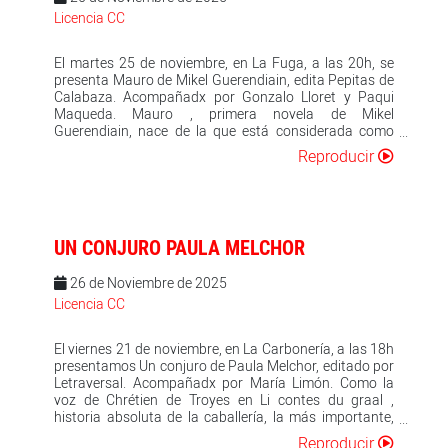
acabaría el mundo". Este poemario es un viaje hacia el
futuro o serán solo un rastro del pasado.
Licencia CC
origen, a una infancia marcada por la inocencia y el
juego de las "palabras encadenadas", para después
"limpiar el nombre de significado / desescamar el
El martes 25 de noviembre, en La Fuga, a las 20h, se
significante". Calderón nos invita a acompañarlo en
presenta Mauro de Mikel Guerendiain, edita Pepitas de
esta reflexión, con la promesa de "sacar dos lomos
Calabaza. Acompañadx por Gonzalo Lloret y Paqui
limpios de espinas". Un decir es, en definitiva, una obra
Maqueda. Mauro , primera novela de Mikel
que se asienta en la reflexión y la coherencia formal,
Guerendiain, nace de la que está considerada como
pero que late con la emoción y la fuerza de un lenguaje
una de las mayores evasiones carcelarias de Europa. El
Reproducir
lleno de vida, capaz de situarnos en una nueva frontera
22 de mayo de 1938, alrededor de ochocientos presos
entre la contracultura y Dios.
se fugaron del penal de San Cristóbal, a las afueras de
Pamplona, convertido durante esos años en cárcel
franquista. Ninguno tenía delitos de sangre. Muchos de
ellos fueron abatidos o detenidos en las horas
UN CONJURO PAULA MELCHOR
siguientes a la fuga, pero otros lograron echarse al
monte en desbandada con intención de alcanzar a pie
26 de Noviembre de 2025
la frontera francesa. Durante días, los montes del norte
de Navarra fueron escenario de una cacería en la que
Licencia CC
se vieron envueltos no solo los fugitivos y sus
perseguidores, sino también los habitantes de esos
El viernes 21 de noviembre, en La Carbonería, a las 18h
pueblos fronterizos cuyas vidas fueron alteradas por la
presentamos Un conjuro de Paula Melchor, editado por
presencia de los unos y los otros. Y son esas vidas,
Letraversal. Acompañadx por María Limón. Como la
precisamente, las que dan forma a esta novela. Tejida
voz de Chrétien de Troyes en Li contes du graal ,
de forma precisa, como una telaraña con puntos de
historia absoluta de la caballería, la más importante,
unión sutiles pero consistentes, Mauro nos regala una
una historia incompleta acerca de un muchacho que
serie de personajes inolvidables. Son ellos quienes
Reproducir